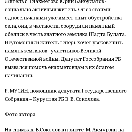
Житель с. Енахметово Юрий Байбулатов -
социально активный житель. Он со своими
односельчанами уже имеет опыт обустройства
села, они, в частности, соорудили памятный
обелиск в честь знатного земляка Шадта Булата.
Неугомонный житель теперь хочет увековечить
память земляков - участников Великой
Отечественной войны. Депутат Госсобрания РБ
вызвался помочь енахметовцам в их благом
начинании.
Р. МУСИН, помощник депутата Государственного
Собрания – Курултая РБ В. В. Соколова.
Фото автора.
На снимках: В.Соколов в приюте; М. Акмурзин на