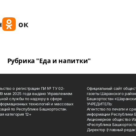
Рубрика "Еда и напитки"
ьство о регистрации ПИ № ТУ 02-
Официальный сайт общес
 19 мая 2025 года выдано Управлением
газеты Шаранского район
ной службы по надзору в сфере
Башкортостан «Шарански
нформационных технологий и массовых
УЧРЕДИТЕЛЬ:
аций по Республике Башкортостан.
Агентство по печати и с
ая категория 12+
информации Республики 
Акционерное общество И
«Республика Башкортоста
Директор (главный редак