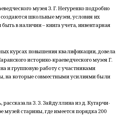
ведческого музея З. Г. Негуренко подробно
о создаются школьные музеи, условия их
быть в наличии – книга учета, инвентарная
нных курсах повышения квалификации, довела
анского историко-краеведческого музея Г.
на и групповую работу с участниками
сы, на которые совместными усилиями были
, рассказала З. З. Зайдуллина из д. Кугарчи-
ре музей старины, где имеется порядка 200