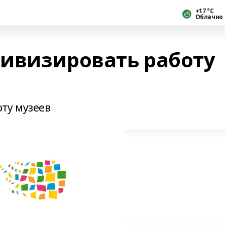
+17 °С
Облачно
ивизировать работу
ту музеев