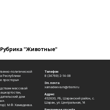
Рубрика "Животные"
твенно-политической
Телефон
а Республики
8 (34769) 2-14-08
е просторы»
Эл. почта
xamadeeva.m@rbsmi.ru
редствам массовой
Башкортостан,
Адрес
здательский дом
452630, РБ, Шаранский район, с.
н».
Шаран, ул. Центральная, 14
тор) М.Ф. Хамадеева.
Рекламная служба