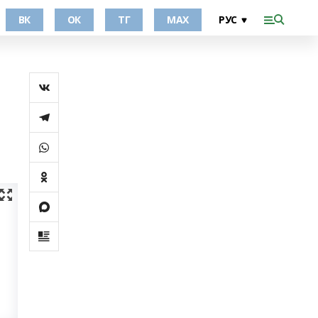
ВК
ОК
ТГ
МАХ