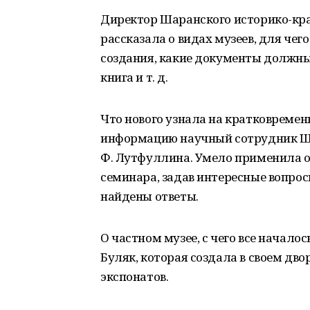
Директор Шаранского историко-крае
рассказала о видах музеев, для чег
создания, какие документы должны 
книга и т. д.
Что нового узнала на кратковреме
информацию научный сотрудник Шар
Ф. Лутфуллина. Умело применила о
семинара, задав интересные вопро
найдены ответы.
О частном музее, с чего все началось
Буляк, которая создала в своем дво
экспонатов.