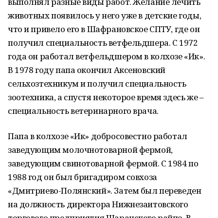
выполнял разные виды работ. Желание лечить
животных появилось у него уже в детские годы,
что и привело его в Шафрановское СПТУ, где он
получил специальность ветфельдшера. С 1972
года он работал ветфельдшером в колхозе «Ик».
В 1978 году папа окончил Аксеновский
сельхозтехникум и получил специальность
зоотехника, а спустя некоторое время здесь же –
специальность ветеринарного врача.
Папа в колхозе «Ик» добросовестно работал
заведующим молочнотоварной фермой,
заведующим свинотоварной фермой. С 1984 по
1988 год он был бригадиром совхоза
«Дмитриево-Полянский». Затем был переведен
на должность директора Нижнезаитовского
торгового предприятия Шаранского райпо. В