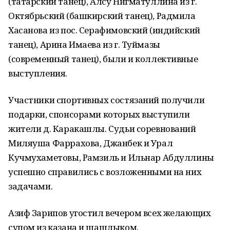
(татарский танец), Алсу Нигматуллина из г.
Октябрьский (башкирский танец), Радмила
Хасанова из пос. Серафимовский (индийский
танец), Арина Имаева из г. Туймазы
(современный танец), были и коллективные
выступления.
Участники спортивных состязаний получили
подарки, спонсорами которых выступили
жители д. Каракашлы. Судьи соревнований
Миляуша Фаррахова, Джанбек и Урал
Кучмухаметовы, Рамзиль и Ильнар Абдуллины
успешно справились с возложенными на них
задачами.
Азиф Зарипов угостил вечером всех желающих
супом из казана и шашлыком.