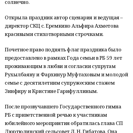
солнечно.
Открыла праздник автор сценария и ведущая –
директор СКЦ с. Еремкино Альфира Ахметова
красивыми стихотворными строчками.
Почетное право поднять флаг праздника было
предоставлено в рамках Года семьи в РБ 59 лет
проживающим в любви и согласии супругам
Рухылбаяну и Фархинур Муфтаховым и молодой
семье с десятилетним супружеским стажем
Зинфиру и Кристине Гарифуллиным.
После прозвучавшего Государственного гимна
РБ с приветственной речью к участникам
юбилейного мероприятия обратилась глава СП
Дюртюлинский сельсовет Л. Н. Гибатова. Она