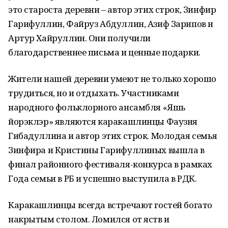
это староста деревни – автор этих строк, Зинфир
Гарифуллин, Файруз Абдуллин, Азиф Зарипов и
Артур Хайруллин. Они получили
благодарственнее письма и ценные подарки.
Жители нашей деревни умеют не только хорошо
трудиться, но и отдыхать. Участниками
народного фольклорного ансамбля «Яшь
йорэклэр» являются каракашлинцы Фаузия
Гибадуллина и автор этих строк. Молодая семья
Зинфира и Кристины Гарифуллиных вышла в
финал районного фестиваля-конкурса в рамках
Года семьи в РБ и успешно выступила в РДК.
Каракашлинцы всегда встречают гостей богато
накрытым столом. Ломился от яств и