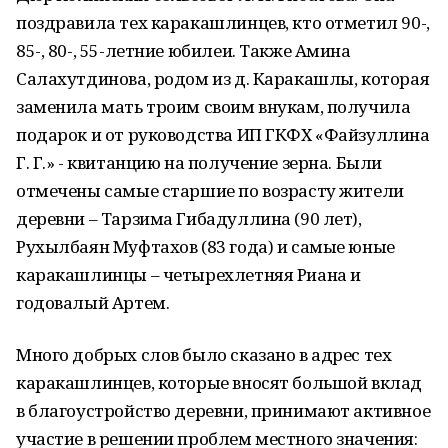
поздравила тех каракашлинцев, кто отметил 90-,
85-, 80-, 55-летние юбилеи. Также Амина
Салахутдинова, родом из д. Каракашлы, которая
заменила мать троим своим внукам, получила
подарок и от руководства ИП ГКФХ «Файзуллина
Г. Г.» - квитанцию на получение зерна. Были
отмечены самые старшие по возрасту жители
деревни – Тарзима Гибадуллина (90 лет),
Рухылбаян Муфтахов (83 года) и самые юные
каракашлинцы – четырехлетняя Риана и
годовалый Артем.
Много добрых слов было сказано в адрес тех
каракашлинцев, которые вносят большой вклад
в благоустройство деревни, принимают активное
участие в решении проблем местного значения: