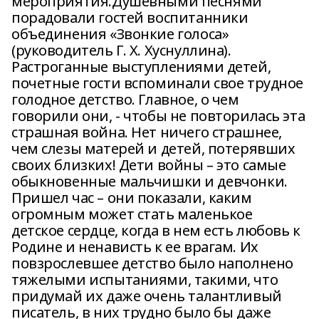
мероприятия.Душевными песнями
порадовали гостей воспитанники
объединения «Звонкие голоса»
(руководитель Г. Х. Хуснуллина).
Растроганные выступлениями детей,
почетные гости вспоминали свое трудное
голодное детство. Главное, о чем
говорили они, - чтобы не повторилась эта
страшная война. Нет ничего страшнее,
чем слезы матерей и детей, потерявших
своих близких! Дети войны – это самые
обыкновенные мальчишки и девчонки.
Пришел час – они показали, каким
огромным может стать маленькое
детское сердце, когда в нем есть любовь к
Родине и ненависть к ее врагам. Их
повзрослевшее детство было наполнено
тяжелыми испытаниями, такими, что
придумай их даже очень талантливый
писатель, в них трудно было бы даже