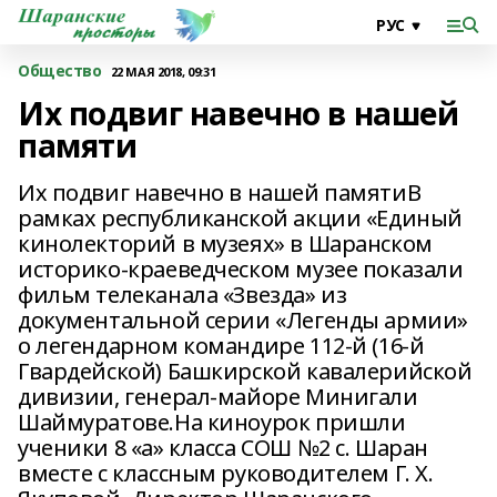
Общество
22 МАЯ 2018, 09:31
Их подвиг навечно в нашей
памяти
Их подвиг навечно в нашей памятиВ
рамках республиканской акции «Единый
кинолекторий в музеях» в Шаранском
историко-краеведческом музее показали
фильм телеканала «Звезда» из
документальной серии «Легенды армии»
о легендарном командире 112-й (16-й
Гвардейской) Башкирской кавалерийской
дивизии, генерал-майоре Минигали
Шаймуратове.На киноурок пришли
ученики 8 «а» класса СОШ №2 с. Шаран
вместе с классным руководителем Г. Х.