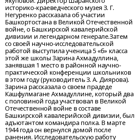
Якуповой. Директор Шаранского
историко-краеведческого музея З. Г.
Негуренко рассказала об участии
Башкортостана в Великой Отечественной
войне, о Башкирской кавалерийской
дивизии и легендарном генерале.Затем
со своей научно-исследовательской
работой выступила ученица 5 «б» класса
этой же школы Зарина Ахмадуллина,
занявшая 1 место в районной научно-
практической конференции школьников
в этом году (руководитель З. А. Диярова).
Зарина рассказала о своем прадеде
Кашфулмагане Ахмадуллине, который два
с половиной года участвовал в Великой
Отечественной войне в составе
Башкирской кавалерийской дивизии, был
адъютантом командира полка. В марте
1944 года он вернулся домой после
ранения. Исследовательскую работу