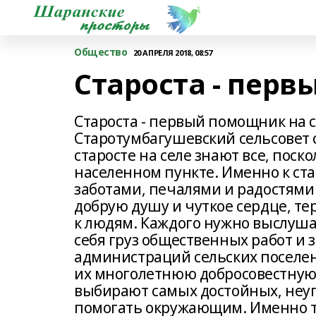
Общество
20 АПРЕЛЯ 2018, 08:57
Староста - перв
Староста - первый помощник на 
Старотумбагушевский сельсовет с 
старосте на селе знают все, поск
населенном пункте. Именно к ст
заботами, печалями и радостями
добрую душу и чуткое сердце, те
к людям. Каждого нужно выслуша
себя груз общественных работ и 
администраций сельских поселе
их многолетнюю добросовестную р
выбирают самых достойных, неу
помогать окружающим. Именно та