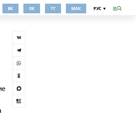
ВК
ОК
ТГ
МАХ
ие
а