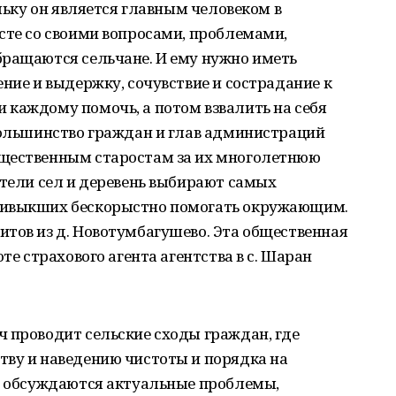
ольку он является главным человеком в
сте со своими вопросами, проблемами,
бращаются сельчане. И ему нужно иметь
ение и выдержку, сочувствие и сострадание к
 каждому помочь, а потом взвалить на себя
 Большинство граждан и глав администраций
бщественным старостам за их многолетнюю
ители сел и деревень выбирают самых
ривыкших бескорыстно помогать окружающим.
тов из д. Новотумбагушево. Эта общественная
те страхового агента агентства в с. Шаран
.
 проводит сельские сходы граждан, где
тву и наведению чистоты и порядка на
и, обсуждаются актуальные проблемы,