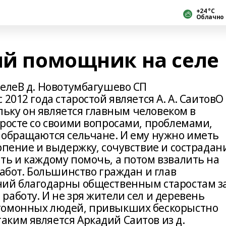
+24 °С
Облачно
ый помощник на селе
селеВ д. Новотумбагушево СП
2012 года старостой является А. А. СаитовО
ольку он является главным человеком в
аросте со своими вопросами, проблемами,
 обращаются сельчане. И ему нужно иметь
рпение и выдержку, сочувствие и сострадан
ть и каждому помочь, а потом взвалить на
забот. Большинство граждан и глав
ний благодарны общественным старостам з
аботу. И не зря жители сел и деревень
гомонных людей, привыкших бескорыстно
ким является Аркадий Саитов из д.