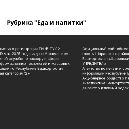
Рубрика "Еда и напитки"
ьство о регистрации ПИ № ТУ 02-
Официальный сайт общес
 19 мая 2025 года выдано Управлением
газеты Шаранского район
ной службы по надзору в сфере
Башкортостан «Шарански
нформационных технологий и массовых
УЧРЕДИТЕЛЬ:
аций по Республике Башкортостан.
Агентство по печати и с
ая категория 12+
информации Республики 
Акционерное общество И
«Республика Башкортоста
Директор (главный редак