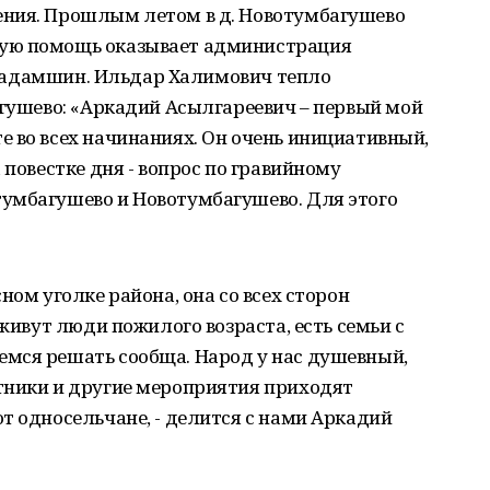
ения. Прошлым летом в д. Новотумбагушево
ую помощь оказывает администрация
. Бадамшин. Ильдар Халимович тепло
агушево: «Аркадий Асылгареевич – первый мой
 во всех начинаниях. Он очень инициативный,
 повестке дня - вопрос по гравийному
умбагушево и Новотумбагушево. Для этого
ном уголке района, она со всех сторон
 живут люди пожилого возраста, есть семьи с
мся решать сообща. Народ у нас душевный,
тники и другие мероприятия приходят
т односельчане, - делится с нами Аркадий