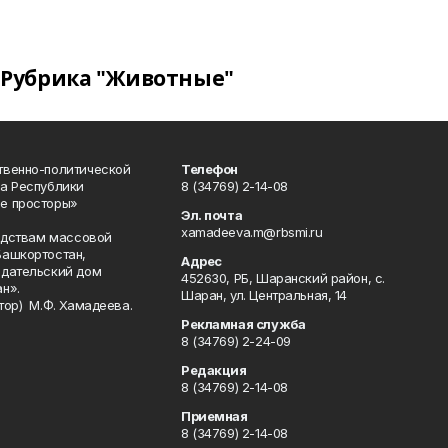
Рубрика "Животные"
твенно-политической
Телефон
а Республики
8 (34769) 2-14-08
е просторы»
Эл. почта
xamadeeva.m@rbsmi.ru
редствам массовой
Башкортостан,
Адрес
здательский дом
452630, РБ, Шаранский район, с.
н».
Шаран, ул. Центральная, 14
тор) М.Ф. Хамадеева.
Рекламная служба
8 (34769) 2-24-09
Редакция
8 (34769) 2-14-08
Приемная
8 (34769) 2-14-08