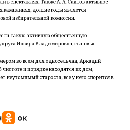
и в спектаклях. Также А. А. Саитов активное
х кампаниях, долгие годы является
овой избирательной комиссии.
вести такую активную общественную
 супруга Инзира Владимировна, сыновья.
мером во всем для односельчан, Аркадий
В чистоте и порядке находятся их дом,
ает неутомимый староста, все у него спорится в