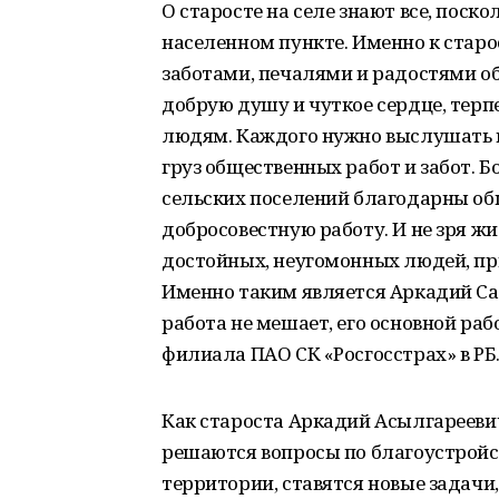
О старосте на селе знают все, поск
населенном пункте. Именно к старо
заботами, печалями и радостями о
добрую душу и чуткое сердце, терп
людям. Каждого нужно выслушать и
груз общественных работ и забот.
сельских поселений благодарны о
добросовестную работу. И не зря ж
достойных, неугомонных людей, п
Именно таким является Аркадий Саи
работа не мешает, его основной рабо
филиала ПАО СК «Росгосстрах» в РБ
Как староста Аркадий Асылгареевич
решаются вопросы по благоустройс
территории, ставятся новые задач