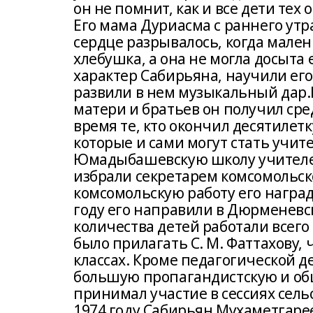
он не помнит, как и все дети тех 
Его мама Дуриасма с раннего утра
сердце разрывалось, когда мален
хлебушка, а она не могла досыта
характер Сабирьяна, научили ег
развили в нем музыкальный дар
матери и братьев он получил сре
время те, кто окончил десятиле
которые и сами могут стать учите
Юмадыбашевскую школу учителем
избрали секретарем комсомольск
комсомольскую работу его награ
году его направили в Дюрменевск
количества детей работали всего
было прилагать С. М. Фаттахову,
классах. Кроме педагогической 
большую пропагандистскую и общ
принимал участие в сессиях сельс
1974 году Сабирьян Мухаметгаре