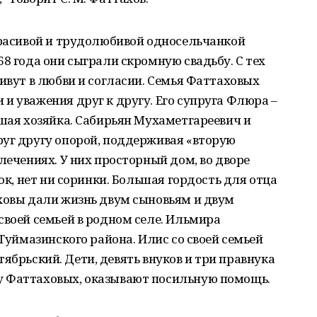
красивой и трудолюбивой односельчанкой
68 года они сыграли скромную свадьбу. С тех
живут в любви и согласии. Семья Фаттаховых
и уважения друг к другу. Его супруга Флюра –
ошая хозяйка. Сабирьян Мухаметгареевич и
руг другу опорой, поддерживая «вторую
лечениях. У них просторный дом, во дворе
док, нет ни соринки. Большая гордость для отца
аховы дали жизнь двум сыновьям и двум
своей семьей в родном селе. Ильмира
 Туймазинского района. Илис со своей семьей
Октябрьский. Дети, девять внуков и три правнука
у Фаттаховых, оказывают посильную помощь.