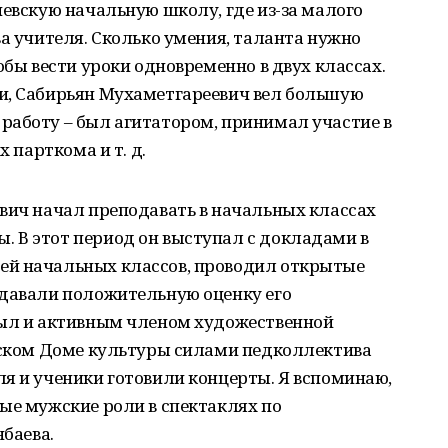
невскую начальную школу, где из-за малого
ва учителя. Сколько умения, таланта нужно
обы вести уроки одновременно в двух классах.
и, Сабирьян Мухаметгареевич вел большую
работу – был агитатором, принимал участие в
х парткома и т. д.
вич начал преподавать в начальных классах
 В этот период он выступал с докладами в
ей начальных классов, проводил открытые
 давали положительную оценку его
был и активным членом художественной
льском Доме культуры силами педколлектива
я и ученики готовили концерты. Я вспоминаю,
ые мужские роли в спектаклях по
нбаева.