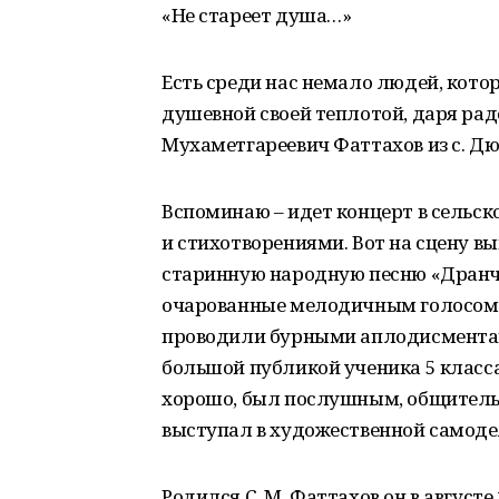
«Не стареет душа…»
Есть среди нас немало людей, кот
душевной своей теплотой, даря рад
Мухаметгареевич Фаттахов из с. Д
Вспоминаю – идет концерт в сельск
и стихотворениями. Вот на сцену в
старинную народную песню «Дранча
очарованные мелодичным голосом ю
проводили бурными аплодисментам
большой публикой ученика 5 класса
хорошо, был послушным, общительн
выступал в художественной самодеят
Родился С. М. Фаттахов он в августе 