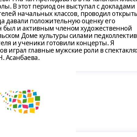
ы. В этот период он выступал с докладами 
елей начальных классов, проводил открыт
да давали положительную оценку его
н был и активным членом художественной
ельском Доме культуры силами педколлекти
еля и ученики готовили концерты. Я
ов играл главные мужские роли в спектакля
Н. Асанбаева.