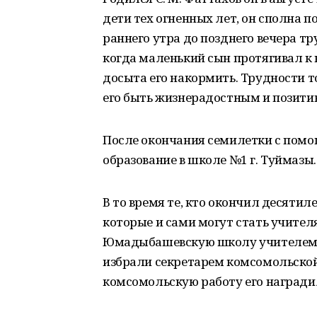
дети тех огненных лет, он сполна п
раннего утра до позднего вечера тр
когда маленький сын протягивал к н
досыта его накормить. Трудности т
его быть жизнерадостным и позити
После окончания семилетки с помо
образование в школе №1 г. Туймазы.
В то время те, кто окончил десяти
которые и сами могут стать учителя
Юмадыбашевскую школу учителем н
избрали секретарем комсомольской
комсомольскую работу его награди