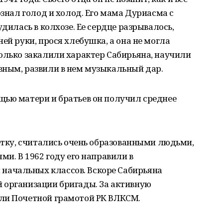
ознал голод и холод. Его мама Дуриасма с
удилась в колхозе. Ее сердце разрывалось,
ей руки, прося хлебушка, а она не могла
олько закалили характер Сабирьяна, научили
вным, развили в нем музыкальный дар.
щью матери и братьев он получил среднее
летку, считались очень образованными людьми,
ми. В 1962 году его направили в
ачальных классов. Вскоре Сабирьяна
 организации бригады. За активную
ли Почетной грамотой РК ВЛКСМ.