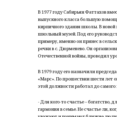
В 1977 году Сабирьян Фаттахов вме
выпускного класса большую помощь
кирпичного здания школы. В новой 
школьный музей. Под его руководст
примеру, именно он принес в сельс
речки в с. Дюрменево. Он организо
Отечественной войны, проводил ур
В 1979 году его назначили предсе
«Марс». По прошествии шести лет о
этой должности работал до самого 
- Для кого-то счастье – богатство, дл
гармония в семье. Не счастье ли, ко
уважают и понимают близкие люди, -