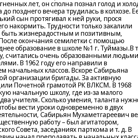
огненных лет, он сполна познал голод и холо
 до позднего вечера трудилась в колхозе. Е
ький сын протягивал к ней руки, прося
 его накормить. Трудности только закалили
о быть жизнерадостным и позитивным,
.После окончания семилетки с помощью
днее образование в школе №1 г. Туймазы.В 
тку, считались очень образованными людьми
лями. В 1962 году его направили в
 начальных классов. Вскоре Сабирьяна
ой организации бригады. За активную
дили Почетной грамотой РК ВЛКСМ. В 1968
ую начальную школу, где из-за малого
 два учителя. Сколько умения, таланта нужн
 чтобы вести уроки одновременно в двух
деятельности, Сабирьян Мухаметгареевич ве
ественную работу – был агитатором,
кого Совета, заседаниях парткома и т. д. В
евич начал преподавать в начальных класс