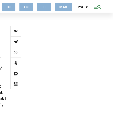
ВК
ОК
ТГ
МАХ
.
и
е
а.
вал
л,
а