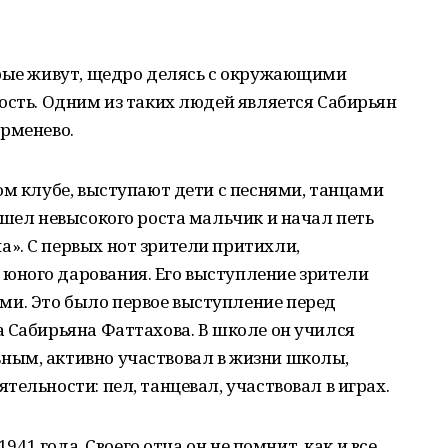
орые живут, щедро делясь с окружающими
ость. Одним из таких людей является Сабирьян
юрменево.
ом клубе, выступают дети с песнями, танцами
ышел невысокого роста мальчик и начал петь
». С первых нот зрители притихли,
ного дарования. Его выступление зрители
и. Это было первое выступление перед
 Сабирьяна Фаттахова. В школе он учился
ым, активно участвовал в жизни школы,
ельности: пел, танцевал, участвовал в играх.
1941 года. Своего отца он не помнит, как и все