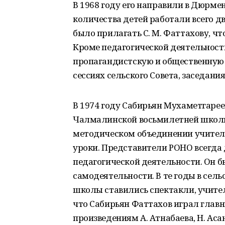
В 1968 году его направили в Дюрме
количества детей работали всего д
было прилагать С. М. Фаттахову, чт
Кроме педагогической деятельност
пропагандистскую и общественную 
сессиях сельского Совета, заседания
В 1974 году Сабирьян Мухаметгарее
Чалмалинской восьмилетней школы.
методическом объединении учител
уроки. Представители РОНО всегда
педагогической деятельности. Он 
самодеятельности. В те годы в се
школы ставились спектакли, учител
что Сабирьян Фаттахов играл главн
произведениям А. Атнабаева, Н. Аса