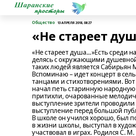
Общество
13 АПРЕЛЯ 2018, 08:27
«Не стареет ду
«Не стареет душа…»Есть среди н
делясь с окружающими душевной 
таких людей является Сабирьян 
Вспоминаю – идет концерт в сель
танцами и стихотворениями. Вот
начал петь старинную народную 
притихли, очарованные мелодич
выступление зрители проводили
выступление перед большой публ
В школе он учился хорошо, был 
в жизни школы, выступал в худож
участвовал в играх. Родился С. М.