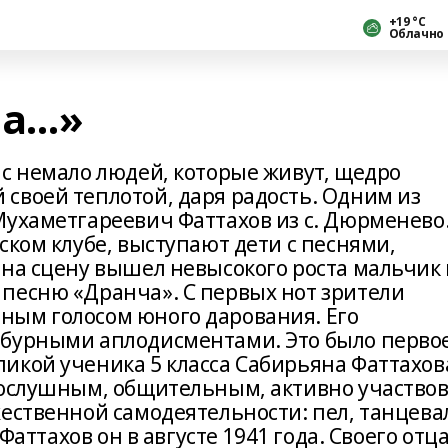
+19 °С
Облачно
ша…»
ас немало людей, которые живут, щедро
своей теплотой, даря радость. Одним из
Мухаметгареевич Фаттахов из с. Дюрменево
ском клубе, выступают дети с песнями,
 на сцену вышел невысокого роста мальчик 
песню «Дранча». С первых нот зрители
ным голосом юного дарования. Его
 бурными аплодисментами. Это было перво
икой ученика 5 класса Сабирьяна Фаттахов
послушным, общительным, активно участво
ественной самодеятельности: пел, танцева
 Фаттахов он в августе 1941 года. Своего отц