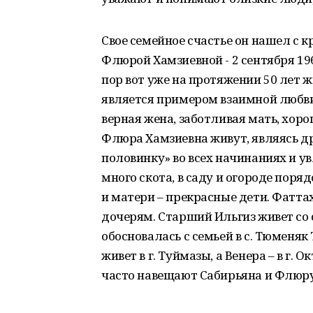
Свое семейное счастье он нашел с 
Флюрой Хамзиевной - 2 сентября 19
пор вот уже на протяжении 50 лет 
является примером взаимной любви 
верная жена, заботливая мать, хор
Флюра Хамзиевна живут, являясь д
половинку» во всех начинаниях и ув
много скота, в саду и огороде поря
и матери – прекрасные дети. Фатт
дочерям. Старший Ильгиз живет со 
обосновалась с семьей в с. Тюменяк
живет в г. Туймазы, а Венера – в г. 
часто навещают Сабирьяна и Флюр