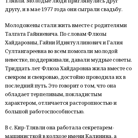
Тлявли. Молодые люди приглянулись друг
другу, и в мае 1977 года они сыграли свадьбу.
Молодожены стали жить вместе с родителями
Талгата Гайниевича. По словам Флюзы
Хайдаровны, Гайни Идиятуллинович и Галия
Султангареевна во всем помогали молодой
невестке, поддерживали, давали мудрые советы.
Тридцать лет Флюза Хайдаровна жила вместе со
свекром и свекровью, достойно проводила их в
последний путь. Это говорит о том, что она
обладает терпеливым, покладистым
характером, отличается расторопностью и
большой работоспособностью.
В с. Кир-Тлявли она работала секретарем-
машинисткой в колхозе имени Калинина, а