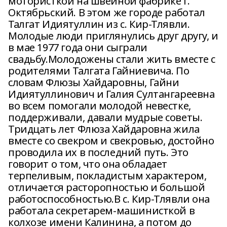
мотористкой на швейной фабрике г.
Октябрьский. В этом же городе работал
Талгат Идиятуллин из с. Кир-Тлявли.
Молодые люди приглянулись друг другу, и
в мае 1977 года они сыграли
свадьбу.Молодожены стали жить вместе с
родителями Талгата Гайниевича. По
словам Флюзы Хайдаровны, Гайни
Идиятуллинович и Галия Султангареевна
во всем помогали молодой невестке,
поддерживали, давали мудрые советы.
Тридцать лет Флюза Хайдаровна жила
вместе со свекром и свекровью, достойно
проводила их в последний путь. Это
говорит о том, что она обладает
терпеливым, покладистым характером,
отличается расторопностью и большой
работоспособностью.В с. Кир-Тлявли она
работала секретарем-машинисткой в
колхозе имени Калинина, а потом до