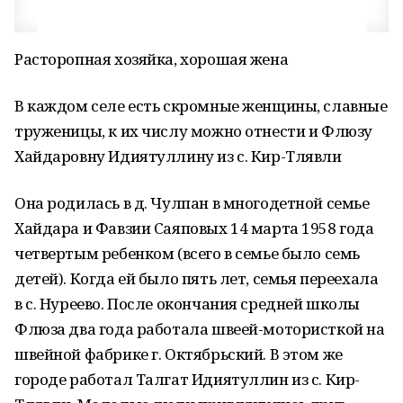
Расторопная хозяйка, хорошая жена
В каждом селе есть скромные женщины, славные
труженицы, к их числу можно отнести и Флюзу
Хайдаровну Идиятуллину из с. Кир-Тлявли
Она родилась в д. Чулпан в многодетной семье
Хайдара и Фавзии Саяповых 14 марта 1958 года
четвертым ребенком (всего в семье было семь
детей). Когда ей было пять лет, семья переехала
в с. Нуреево. После окончания средней школы
Флюза два года работала швеей-мотористкой на
швейной фабрике г. Октябрьский. В этом же
городе работал Талгат Идиятуллин из с. Кир-