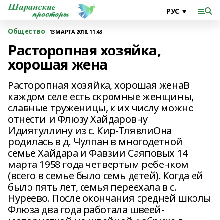
Общество
13 МАРТА 2018, 11:43
Расторопная хозяйка,
хорошая жена
Расторопная хозяйка, хорошая женаВ
каждом селе есть скромные женщины,
славные труженицы, к их числу можно
отнести и Флюзу Хайдаровну
Идиятуллину из с. Кир-ТлявлиОна
родилась в д. Чулпан в многодетной
семье Хайдара и Фавзии Саяповых 14
марта 1958 года четвертым ребенком
(всего в семье было семь детей). Когда ей
было пять лет, семья переехала в с.
Нуреево. После окончания средней школы
Флюза два года работала швеей-