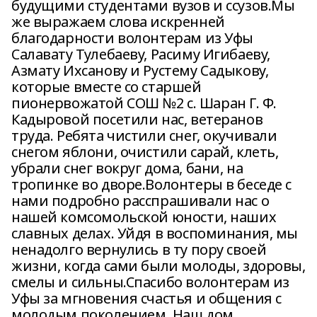
будущими студентами вузов и ссузов.Мы
же выражаем слова искренней
благодарности волонтерам из Уфы
Салавату Тулебаеву, Расиму Игибаеву,
Азмату Ихсанову и Рустему Садыкову,
которые вместе со старшей
пионервожатой СОШ №2 с. Шаран Г. Ф.
Кадыровой посетили нас, ветеранов
труда. Ребята чистили снег, окучивали
снегом яблони, очистили сарай, клеть,
убрали снег вокруг дома, бани, на
тропинке во дворе.Волонтеры в беседе с
нами подробно расспрашивали нас о
нашей комсомольской юности, наших
славных делах. Уйдя в воспоминания, мы
ненадолго вернулись в ту пору своей
жизни, когда сами были молоды, здоровы,
смелы и сильны.Спасибо волонтерам из
Уфы за мгновения счастья и общения с
молодым поколением. Наш дом