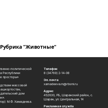
Рубрика "Животные"
твенно-политической
Телефон
а Республики
8 (34769) 2-14-08
е просторы»
Эл. почта
xamadeeva.m@rbsmi.ru
редствам массовой
Башкортостан,
Адрес
здательский дом
452630, РБ, Шаранский район, с.
н».
Шаран, ул. Центральная, 14
тор) М.Ф. Хамадеева.
Рекламная служба