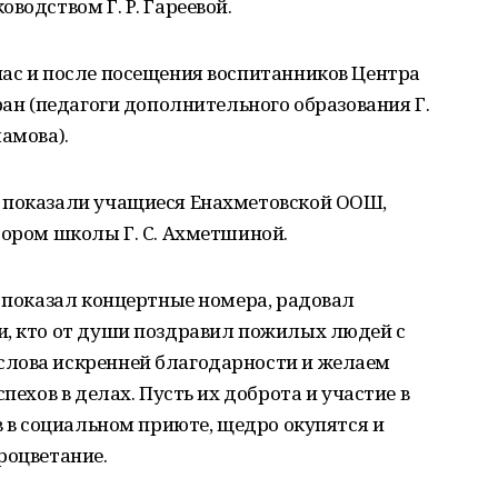
водством Г. Р. Гареевой.
нас и после посещения воспитанников Центра
ран (педагоги дополнительного образования Г.
ламова).
 показали учащиеся Енахметовской ООШ,
тором школы Г. С. Ахметшиной.
о показал концертные номера, радовал
и, кто от души поздравил пожилых людей с
слова искренней благодарности и желаем
пехов в делах. Пусть их доброта и участие в
в в социальном приюте, щедро окупятся и
роцветание.