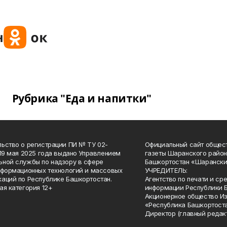
Рубрика "Еда и напитки"
ьство о регистрации ПИ № ТУ 02-
Официальный сайт общес
 19 мая 2025 года выдано Управлением
газеты Шаранского район
ной службы по надзору в сфере
Башкортостан «Шарански
нформационных технологий и массовых
УЧРЕДИТЕЛЬ:
аций по Республике Башкортостан.
Агентство по печати и с
ая категория 12+
информации Республики 
Акционерное общество И
«Республика Башкортоста
Директор (главный редак