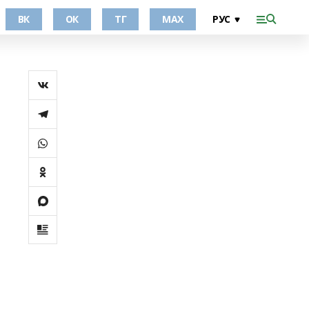
ВК
ОК
ТГ
МАХ