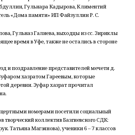
абдуллин, Гульнара Кадырова, Климентий
ель «Дома памяти» ИП Файзуллин Р. С.
ва, Гульназ Галиева, выходцы из сс. Зириклы
щее время в Уфе, также не остались в стороне
зд и поздравление представителей мечети д.
 Зуфаром хазратом Гареевым, которые
той деревни. Зуфар хазрат прочитал
на.
нцертными номерами посетили социальный
в творческий коллектив Базгиевского СДК:
к. Татьяна Магзянова), ученики 6 – 7 классов