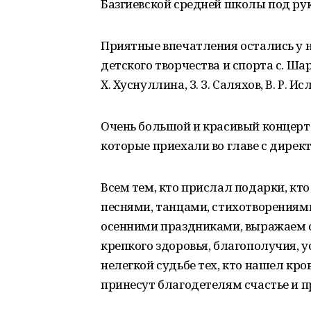
Базгиевской средней школы под руко
Приятные впечатления остались у 
детского творчества и спорта с. Ша
Х. Хуснуллина, З. З. Саляхов, В. Р. Ис
Очень большой и красивый концерт
которые приехали во главе с дирек
Всем тем, кто прислал подарки, кт
песнями, танцами, стихотворениям
осенними праздниками, выражаем 
крепкого здоровья, благополучия, ус
нелегкой судьбе тех, кто нашел кро
принесут благодетелям счастье и п