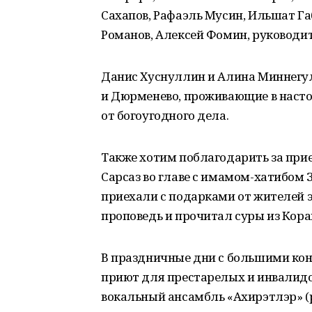
Сахапов, Рафаэль Мусин, Ильшат Г
Романов, Алексей Фомин, руководит
Данис Хуснуллин и Алина Миннегуло
и Дюрменево, проживающие в настоя
от богоугодного дела.
Также хотим поблагодарить за прие
Сарсаз во главе с имамом-хатибом
приехали с подарками от жителей э
проповедь и прочитал суры из Кора
В праздничные дни с большими ко
приют для престарелых и инвалидо
вокальный ансамбль «Ахирэтлэр» (ру