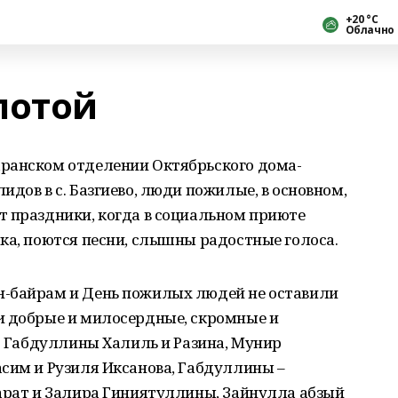
+20 °С
Облачно
лотой
ранском отделении Октябрьского дома-
дов в с. Базгиево, люди пожилые, в основном,
т праздники, когда в социальном приюте
ка, поются песни, слышны радостные голоса.
н-байрам и День пожилых людей не оставили
и добрые и милосердные, скромные и
то Габдуллины Халиль и Разина, Мунир
сим и Рузиля Иксанова, Габдуллины –
Марат и Залира Гиниятуллины, Зайнулла абзый