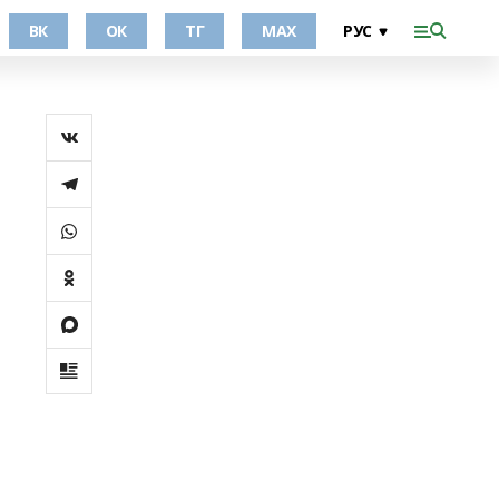
ВК
ОК
ТГ
МАХ