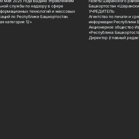
 19 мая 2025 года выдано Управлением
газеты Шаранского район
ной службы по надзору в сфере
Башкортостан «Шарански
нформационных технологий и массовых
УЧРЕДИТЕЛЬ:
аций по Республике Башкортостан.
Агентство по печати и с
ая категория 12+
информации Республики 
Акционерное общество И
«Республика Башкортоста
Директор (главный редак