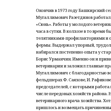
Окончив в 1973 году Башкирский се
Мугаллимович Разетдинов работал
«Сюнь». Работы у молодого ветерина
часа в сутки. В колхозе в то время
телятниками-профилакториями и о
фермы. Выдержал упорный, трудол
набирался постепенно опыта у стар
Борис Урманчин. Именно он и прив
ветеринарии и заложил главные пр
Мугаллимович с благодарностью в
фельдшерах Ф. Саяхове, И. Рафикове
председателей, с которыми работа
числе передовых хозяйств района. Н
ветеринарного врача хозяйства. Хот
пришлось и возмещать причиненный 