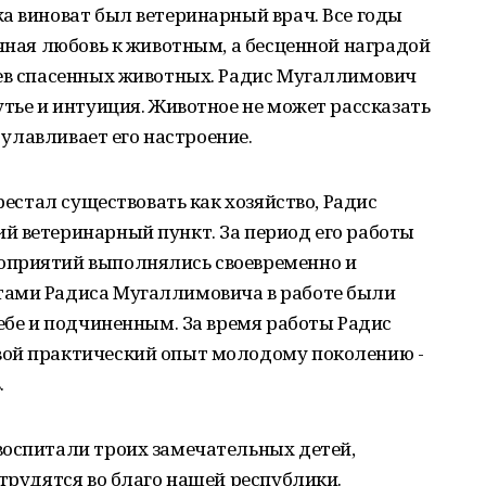
а виноват был ветеринарный врач. Все годы
ичная любовь к животным, а бесценной наградой
цев спасенных животных. Радис Мугаллимович
утье и интуиция. Животное не может рассказать
, улавливает его настроение.
ерестал существовать как хозяйство, Радис
й ветеринарный пункт. За период его работы
оприятий выполнялись своевременно и
тами Радиса Мугаллимовича в работе были
себе и подчиненным. За время работы Радис
вой практический опыт молодому поколению -
.
воспитали троих замечательных детей,
 трудятся во благо нашей республики.