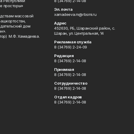
а Республики
8 (34769) 2-14-08
е просторы»
Эл. почта
xamadeeva.m@rbsmi.ru
редствам массовой
Башкортостан,
Адрес
здательский дом
452630, РБ, Шаранский район, с.
н».
Шаран, ул. Центральная, 14
тор) М.Ф. Хамадеева.
Рекламная служба
8 (34769) 2-24-09
Редакция
8 (34769) 2-14-08
Приемная
8 (34769) 2-14-08
Сотрудничество
8 (34769) 2-14-08
Отдел кадров
8 (34769) 2-14-08