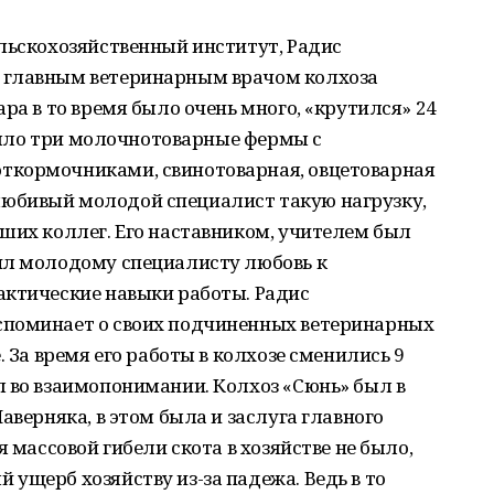
льскохозяйственный институт, Радис
 главным ветеринарным врачом колхоза
ра в то время было очень много, «крутился» 24
 было три молочнотоварные фермы с
ткормочниками, свинотоварная, овцетоварная
юбивый молодой специалист такую нагрузку,
ших коллег. Его наставником, учителем был
ил молодому специалисту любовь к
актические навыки работы. Радис
споминает о своих подчиненных ветеринарных
. За время его работы в колхозе сменились 9
л во взаимопонимании. Колхоз «Сюнь» был в
аверняка, в этом была и заслуга главного
я массовой гибели скота в хозяйстве не было,
ущерб хозяйству из-за падежа. Ведь в то