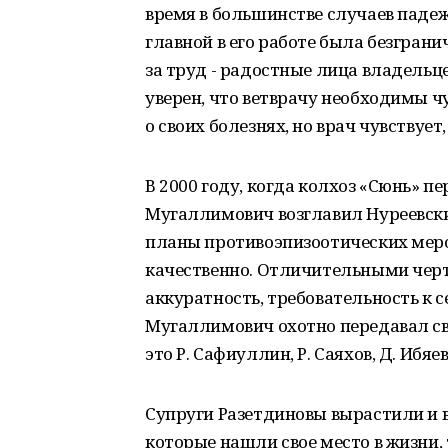
время в большинстве случаев падеж
главной в его работе была безгран
за труд - радостные лица владель
уверен, что ветврачу необходимы ч
о своих болезнях, но врач чувствует
В 2000 году, когда колхоз «Сюнь» п
Мугаллимович возглавил Нуреевски
планы противоэпизоотических мер
качественно. Отличительными чер
аккуратность, требовательность к 
Мугаллимович охотно передавал с
это Р. Сафиуллин, Р. Саяхов, Д. Ибяев
Супруги Разетдиновы вырастили и 
которые нашли свое место в жизни,