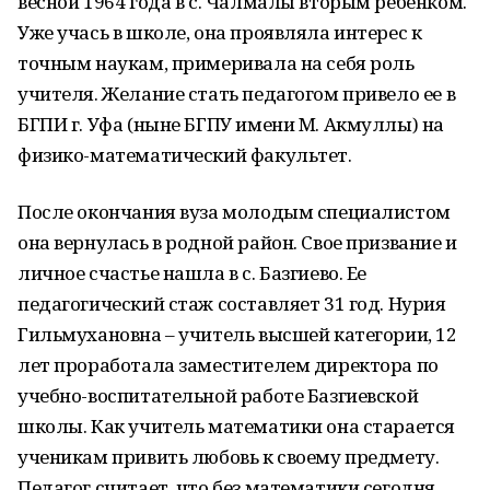
весной 1964 года в с. Чалмалы вторым ребенком.
Уже учась в школе, она проявляла интерес к
точным наукам, примеривала на себя роль
учителя. Желание стать педагогом привело ее в
БГПИ г. Уфа (ныне БГПУ имени М. Акмуллы) на
физико-математический факультет.
После окончания вуза молодым специалистом
она вернулась в родной район. Свое призвание и
личное счастье нашла в с. Базгиево. Ее
педагогический стаж составляет 31 год. Нурия
Гильмухановна – учитель высшей категории, 12
лет проработала заместителем директора по
учебно-воспитательной работе Базгиевской
школы. Как учитель математики она старается
ученикам привить любовь к своему предмету.
Педагог считает, что без математики сегодня