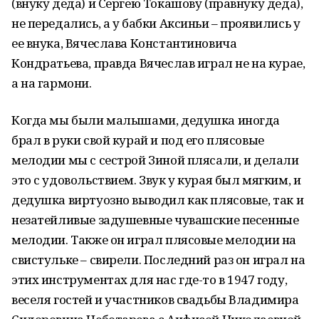
(внуку деда) и Сергею Токашову (правнуку деда),
не передались, а у бабки Аксиньи – проявились у
ее внука, Вячеслава Константиновича
Кондратьева, правда Вячеслав играл не на курае,
а на гармони.
Когда мы были малышами, дедушка иногда
брал в руки свой курай и под его плясовые
мелодии мы с сестрой Зиной плясали, и делали
это с удовольствием. Звук у курая был мягким, и
дедушка виртуозно выводил как плясовые, так и
незатейливые задушевные чувашские песенные
мелодии. Также он играл плясовые мелодии на
свистульке – свирели. Последний раз он играл на
этих инструментах для нас где-то в 1947 году,
веселя гостей и участников свадьбы Владимира