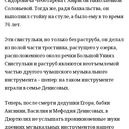
Сидоровича Чеботарева с Анфисой Николаевной
Соловьевой. Тогда же, ради бахвальства, он
выполнил стойку на стуле, а было ему в то время
76 лет.
Эти свистульки, но только без раструба, он делал
из полой части тростника, растущего у озерка,
расположенного около речки Большой Укияз.
Свистульки и раструб являются неотъемлемой
частью другого чувашского музыкального
инструмента – шепер: на таком инструменте
играли в семье Денисовых.
Теперь, после смерти дедушки Егора, бабки
Аксинии, Василия и Мефодия Денисовых, в
Дюртюлях не услышать проникновенные звуки
древних музыкальных инструментов нашего