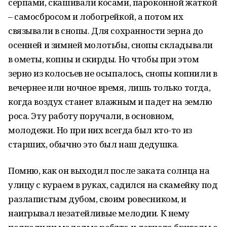
серпами, скашивали косами, пароконной жаткой
– самосбросом и лобогрейкой, а потом их
связывали в снопы. Для сохранности зерна до
осенней и зимней молотьбы, снопы складывали
в ометы, копны и скирды. Но чтобы при этом
зерно из колосьев не осыпалось, снопы копнили в
вечернее или ночное время, лишь только тогда,
когда воздух станет влажным и падет на землю
роса. Эту работу поручали, в основном,
молодежи. Но при них всегда был кто-то из
старших, обычно это был наш дедушка.
Помню, как он выходил после заката солнца на
улицу с кураем в руках, садился на скамейку под
разлапистым дубом, своим ровесником, и
наигрывал незатейливые мелодии. К нему