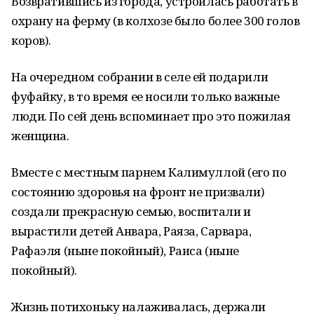
Возвратившись из города, устроилась работать в
охрану на ферму (в колхозе было более 300 голов
коров).
На очередном собрании в селе ей подарили
фуфайку, в то время ее носили только важные
люди. По сей день вспоминает про это пожилая
женщина.
Вместе с местным парнем Калимуллой (его по
состоянию здоровья на фронт не призвали)
создали прекрасную семью, воспитали и
вырастили детей Анвара, Раяза, Сарвара,
Рафаэля (ныне покойный), Раиса (ныне
покойный).
Жизнь потихоньку налаживалась, держали