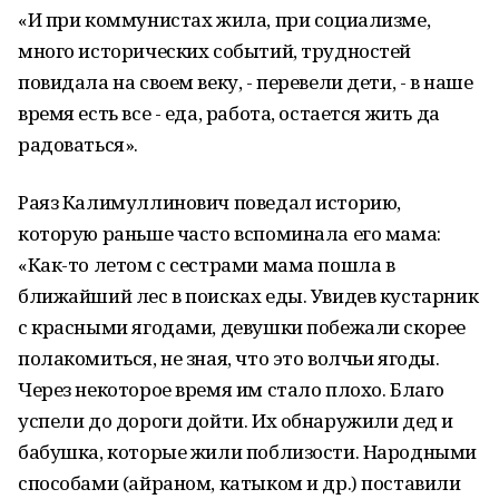
«И при коммунистах жила, при социализме,
много исторических событий, трудностей
повидала на своем веку, - перевели дети, - в наше
время есть все - еда, работа, остается жить да
радоваться».
Раяз Калимуллинович поведал историю,
которую раньше часто вспоминала его мама:
«Как-то летом с сестрами мама пошла в
ближайший лес в поисках еды. Увидев кустарник
с красными ягодами, девушки побежали скорее
полакомиться, не зная, что это волчьи ягоды.
Через некоторое время им стало плохо. Благо
успели до дороги дойти. Их обнаружили дед и
бабушка, которые жили поблизости. Народными
способами (айраном, катыком и др.) поставили