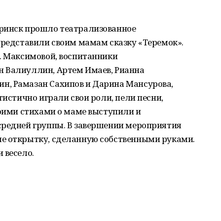
уринск прошло театрализованное
представили своим мамам сказку «Теремок».
. Максимовой, воспитанники
 Валиуллин, Артем Имаев, Рианна
н, Рамазан Сахипов и Дарина Мансурова,
тистично играли свои роли, пели песни,
воими стихами о маме выступили и
средней группы. В завершении мероприятия
е открытку, сделанную собственными руками.
 весело.