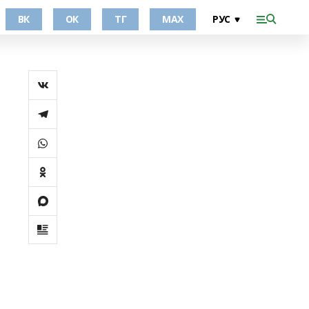
ВК
ОК
ТГ
МАХ