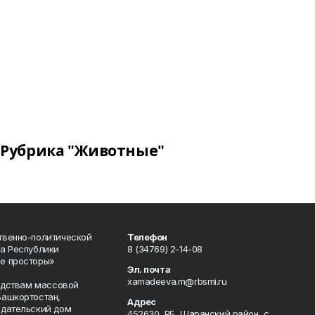
Рубрика "Животные"
твенно-политической
Телефон
а Республики
8 (34769) 2-14-08
е просторы»
Эл. почта
xamadeeva.m@rbsmi.ru
редствам массовой
Башкортостан,
Адрес
здательский дом
452630, РБ, Шаранский район, с.