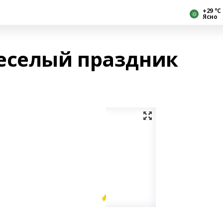
+29 °С
Ясно
еселый праздник