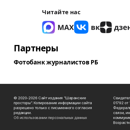
Читайте нас
Партнеры
Фотобанк журналистов РБ
© 2020-2026 Сайт издания "Шаранские
Свидетел
просторы". Копирование информации сайта
01792 от
разрешено только с письменного согласия
Федераль
редакции.
связи, и
Об использовании персональных данных
коммуник
Возрастн