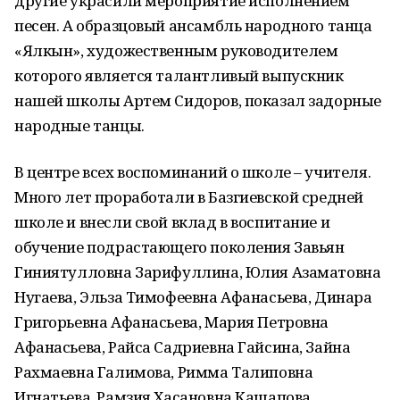
другие украсили мероприятие исполнением
песен. А образцовый ансамбль народного танца
«Ялкын», художественным руководителем
которого является талантливый выпускник
нашей школы Артем Сидоров, показал задорные
народные танцы.
В центре всех воспоминаний о школе – учителя.
Много лет проработали в Базгиевской средней
школе и внесли свой вклад в воспитание и
обучение подрастающего поколения Завьян
Гиниятулловна Зарифуллина, Юлия Азаматовна
Нугаева, Эльза Тимофеевна Афанасьева, Динара
Григорьевна Афанасьева, Мария Петровна
Афанасьева, Райса Садриевна Гайсина, Зайна
Рахмаевна Галимова, Римма Талиповна
Игнатьева, Рамзия Хасановна Кашапова,