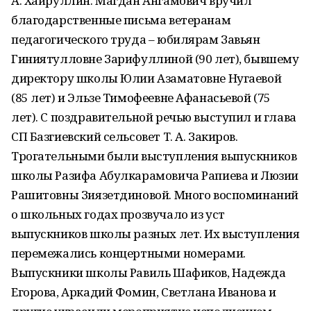
А. Хайруллин. Магдан Ангамович вручил
благодарственные письма ветеранам
педагогического труда – юбилярам Завьян
Гиниятулловне Зарифуллиной (90 лет), бывшему
директору школы Юлии Азаматовне Нугаевой
(85 лет) и Эльзе Тимофеевне Афанасьевой (75
лет). С поздравительной речью выступил и глава
СП Базгиевский сельсовет Т. А. Закиров.
Трогательными были выступления выпускников
школы Разифа Абулкарамовича Рапиева и Люзии
Рашитовны Зиязетдиновой. Много воспоминаний
о школьных годах прозвучало из уст
выпускников школы разных лет. Их выступления
перемежались концертными номерами.
Выпускники школы Равиль Шафиков, Надежда
Егорова, Аркадий Фомин, Светлана Иванова и