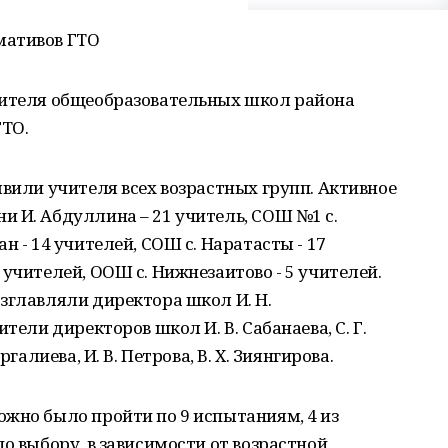
мативов ГТО
чителя общеобразовательных школ района
ТО.
явили учителя всех возрастных групп. Активное
 И. Абдуллина – 21 учитель, СОШ №1 с.
н - 14 учителей, СОШ с. Наратасты - 17
учителей, ООШ с. Нижнезаитово - 5 учителей.
зглавляли директора школ И. Н.
тели директоров школ И. В. Сабанаева, С. Г.
галиева, И. В. Петрова, В. Х. Зиянгирова.
жно было пройти по 9 испытаниям, 4 из
о выбору, в зависимости от возрастной