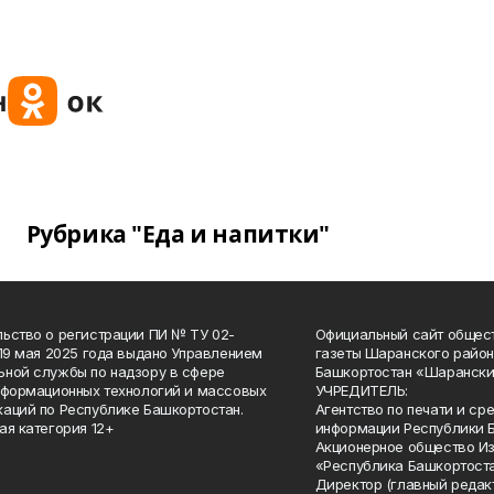
Рубрика "Еда и напитки"
ьство о регистрации ПИ № ТУ 02-
Официальный сайт общес
 19 мая 2025 года выдано Управлением
газеты Шаранского район
ной службы по надзору в сфере
Башкортостан «Шарански
нформационных технологий и массовых
УЧРЕДИТЕЛЬ:
аций по Республике Башкортостан.
Агентство по печати и с
ая категория 12+
информации Республики 
Акционерное общество И
«Республика Башкортоста
Директор (главный редак