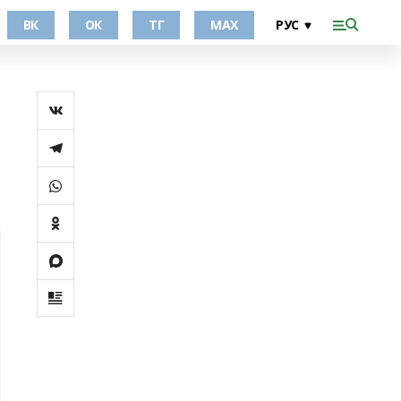
ВК
ОК
ТГ
МАХ