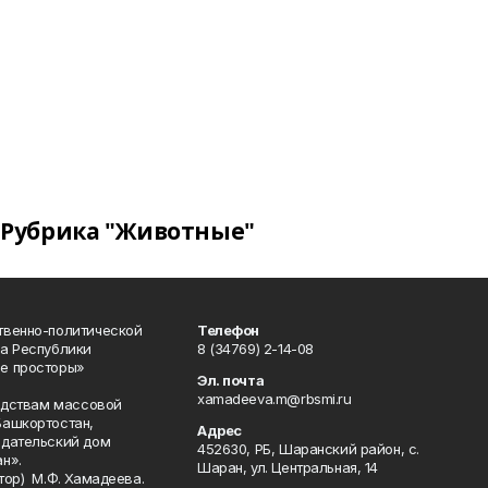
Рубрика "Животные"
твенно-политической
Телефон
а Республики
8 (34769) 2-14-08
е просторы»
Эл. почта
xamadeeva.m@rbsmi.ru
редствам массовой
Башкортостан,
Адрес
здательский дом
452630, РБ, Шаранский район, с.
н».
Шаран, ул. Центральная, 14
тор) М.Ф. Хамадеева.