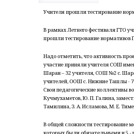
Учителя прошли тестирование нор
В рамках Летнего фестиваля ГТО у
прошли тестирование нормативов Г
Надо отметить, что активность про
участие приняли учителя СОШ имени
Шаран – 32 учителя, СОШ №2 с. Шара
учителей, ООШ с. Нижние Ташлы - 7 
Свои педагогические коллективы во
Кучмухаметов, Ю. П. Галина, замести
Тамилина, З. А. Исламова, М. Е. Тимер
В общей сложности тестирование мо
которых были обязательными и 5 - п