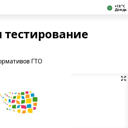
+18 °С
Дождь
 тестирование
О
ормативов ГТО