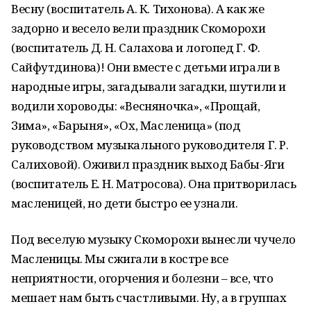
Весну (воспитатель А. К. Тихонова). А как же
задорно и весело вели праздник Скоморохи
(воспитатель Д. Н. Салахова и логопед Г. Ф.
Сайфутдинова)! Они вместе с детьми играли в
народные игры, загадывали загадки, шутили и
водили хороводы: «Весняночка», «Прощай,
Зима», «Барыня», «Ох, Масленица» (под
руководством музыкального руководителя Г. Р.
Салиховой). Оживил праздник выход Бабы-Яги
(воспитатель Е. Н. Матросова). Она притворилась
масленицей, но дети быстро ее узнали.
Под веселую музыку Скоморохи вынесли чучело
Масленицы. Мы сжигали в костре все
неприятности, огорчения и болезни – все, что
мешает нам быть счастливыми. Ну, а в группах