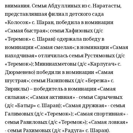
внимания. Семья Абдуллиных из с. Наратасты,
представлявшая филиал детского сада
«Колосок» с. Шаран, победила в номинации
«Самая быстрая»; семья Хафизовых (д/с
«Теремок» с. Шаран) одержала победу в
номинации «Самая смелая»; в номинации «Самая
находчивая» отличилась семья Рустямовых (д/с
«Теремок»); Минниахметовы (д/с «Карлугач» с.
Дюрменево) победили в номинации «Самая
шустрая»; семья Назиповых (д/с «Березка» с.
Зириклы) – победитель в номинации «Самая
сильная»; «Самая активная» - семья Сарычевых
(д/с «Батыр» с. Шаран); «Самая дружная» - семья
Галимовых (д/с «Теремок»); «Самая спортивная» -
семья Равиловых (д/с «Теремок»); «Самая ловкая»
- семья Рахимовых (д/с «Радуга» с. Шаран).