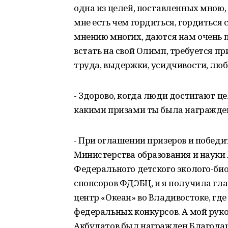
одна из целей, поставленных мною, 
мне есть чем гордиться, гордиться 
мнению многих, даются нам очень п
встать на свой Олимп, требуется пр
труда, выдержки, усидчивости, люб
- Здорово, когда люди достигают це
какими призами ты была награжден
- При оглашении призеров и побед
Министерства образования и наук
Федерального детского эколого-би
спонсоров ФДЭБЦ, и я получила гла
центр «Океан» во Владивостоке, г
федеральных конкурсов. А мой руков
Акбулатов был награжден Благода