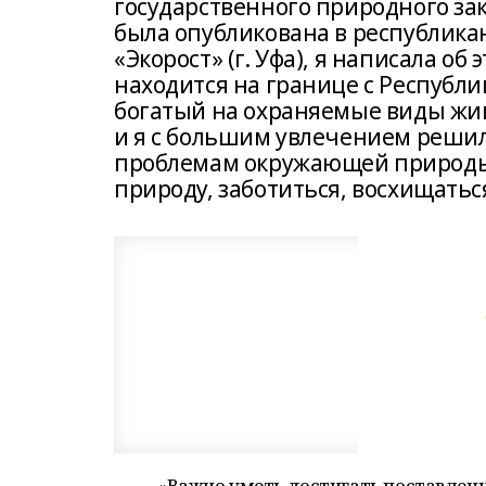
государственного природного зака
была опубликована в республика
«Экорост» (г. Уфа), я написала о
находится на границе с Республи
богатый на охраняемые виды жив
и я с большим увлечением решила
проблемам окружающей природы.
природу, заботиться, восхищатьс
«Важно уметь достигать поставлен