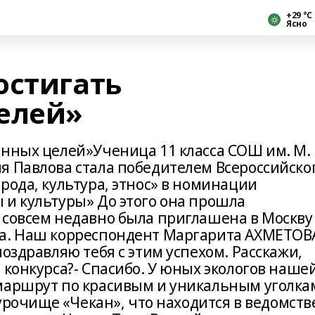
+29 °С
Ясно
остигать
елей»
енных целей»Ученица 11 класса СОШ им. М.
я Павлова стала победителем Всероссийско
рода, культура, этнос» в номинации
 и культуры» До этого она прошла
 совсем недавно была приглашена в Москву
са. Наш корреспондент Маргарита АХМЕТОВ
поздравляю тебя с этим успехом. Расскажи,
 конкурса?- Спасибо. У юных экологов наше
маршрут по красивым и уникальным уголка
 урочище «Чекан», что находится в ведомств