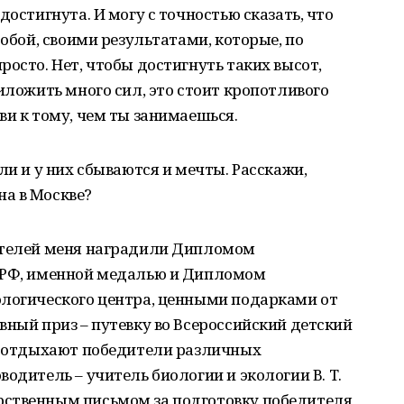
достигнута. И могу с точностью сказать, что
собой, своими результатами, которые, по
росто. Нет, чтобы достигнуть таких высот,
иложить много сил, это стоит кропотливого
ви к тому, чем ты занимаешься.
ли и у них сбываются и мечты. Расскажи,
а в Москве?
ителей меня наградили Дипломом
и РФ, именной медалью и Дипломом
ологического центра, ценными подарками от
вный приз – путевку во Всероссийский детский
де отдыхают победители различных
одитель – учитель биологии и экологии В. Т.
рственным письмом за подготовку победителя