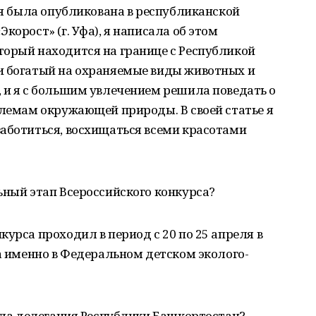
рая была опубликована в республиканской
корост» (г. Уфа), я написала об этом
торый находится на границе с Республикой
и богатый на охраняемые виды животных и
 и я с большим увлечением решила поведать о
блемам окружающей природы. В своей статье я
заботиться, восхищаться всеми красотами
ьный этап Всероссийского конкурса?
урса проходил в период с 20 по 25 апреля в
 а именно в Федеральном детском эколого-
ояла делегация Республики Башкортостан?