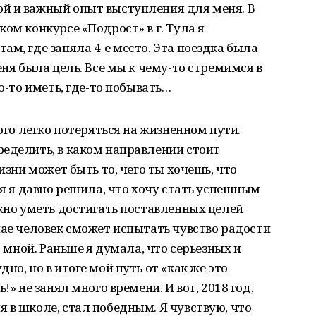
й и важный опыт выступления для меня. В
ом конкурсе «Подрост» в г. Тула я
ам, где заняла 4-е место. Эта поездка была
еня была цель. Все мы к чему-то стремимся в
то-то иметь, где-то побывать…
рого легко потеряться на жизненном пути.
еделить, в каком направлении стоит
изни может быть то, чего ты хочешь, что
бя я давно решила, что хочу стать успешным
ажно уметь достигать поставленных целей
чае человек сможет испытать чувство радости
о мной. Раньше я думала, что серьезных и
но, но в итоге мой путь от «как же это
!» не занял много времени. И вот, 2018 год,
 в школе, стал победным. Я чувствую, что