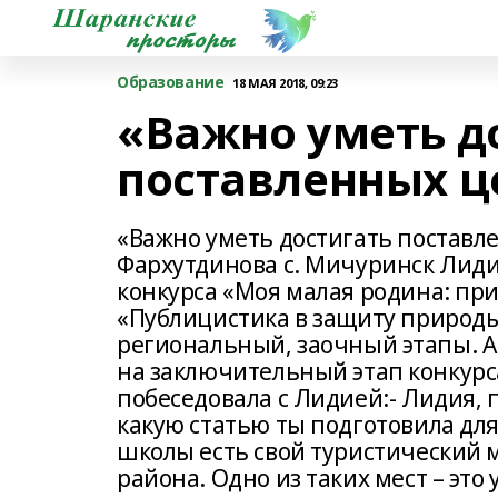
Образование
18 МАЯ 2018, 09:23
«Важно уметь д
поставленных ц
«Важно уметь достигать поставл
Фархутдинова с. Мичуринск Лиди
конкурса «Моя малая родина: при
«Публицистика в защиту природы
региональный, заочный этапы. А
на заключительный этап конкур
побеседовала с Лидией:- Лидия, 
какую статью ты подготовила для
школы есть свой туристический 
района. Одно из таких мест – это