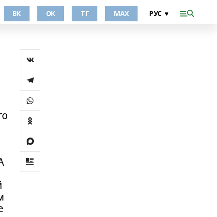
ВК
ОК
ТГ
МАХ
го
А
й
м
е