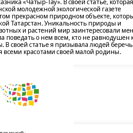
зника «Чатыр-Тау». В своей статье, котора
нской молодежной экологической газете
б этом прекрасном природном объекте, котор
кой Татарстан. Уникальность природы и
отных и растений мир заинтересовали мен
 поведать о нем всем, кто не равнодушен 
 В своей статье я призывала людей беречь
я всеми красотами своей малой родины.
ных целей»