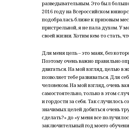
разведывательным. Это был большо
2016 году на Всероссийском юниорск
подобралась ближе к призовым мест
пристрельной, я не пала духом. У м
своей жизни. Хотим кем-то стать, ч
Для меня цель – это маяк, без кото
Поэтому очень важно правильно опр
двигаться. На мой взгляд, целью в ж
позволяет тебе развиваться. Для се
человеком. На мой взгляд, очень в
самостоятельно, только в этом слу
и гордости за себя. Так случилось с
значимых целей добиться очень труд
сделать?» до «у меня все получилось
заключительный год моего обучения