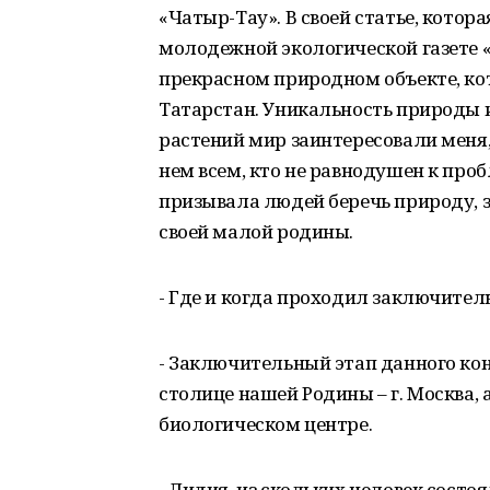
«Чатыр-Тау». В своей статье, кото
молодежной экологической газете «Э
прекрасном природном объекте, ко
Татарстан. Уникальность природы 
растений мир заинтересовали меня,
нем всем, кто не равнодушен к про
призывала людей беречь природу, 
своей малой родины.
- Где и когда проходил заключител
- Заключительный этап данного конк
столице нашей Родины – г. Москва,
биологическом центре.
- Лидия, из скольких человек сост