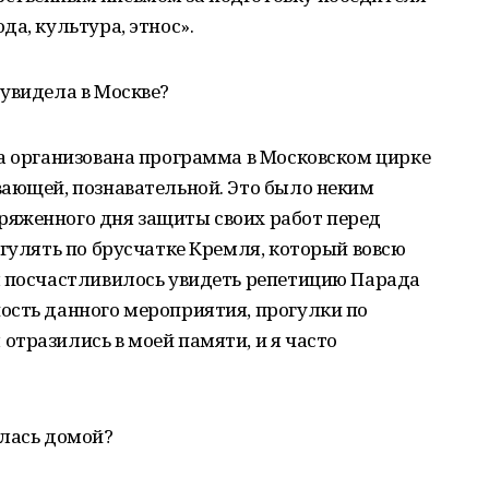
а, культура, этнос».
увидела в Москве?
а организована программа в Московском цирке
вающей, познавательной. Это было неким
яженного дня защиты своих работ перед
огулять по брусчатке Кремля, который вовсю
м посчастливилось увидеть репетицию Парада
ость данного мероприятия, прогулки по
тразились в моей памяти, и я часто
улась домой?