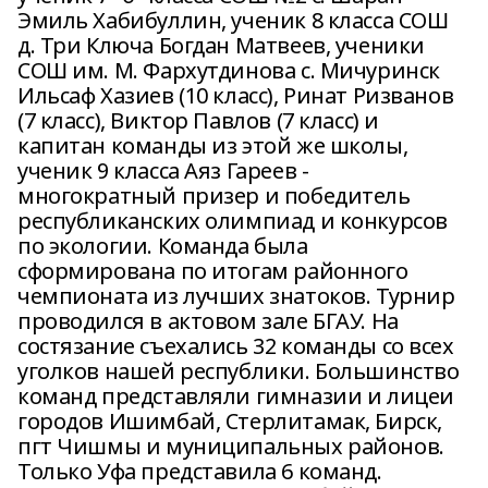
Эмиль Хабибуллин, ученик 8 класса СОШ
д. Три Ключа Богдан Матвеев, ученики
СОШ им. М. Фархутдинова с. Мичуринск
Ильсаф Хазиев (10 класс), Ринат Ризванов
(7 класс), Виктор Павлов (7 класс) и
капитан команды из этой же школы,
ученик 9 класса Аяз Гареев -
многократный призер и победитель
республиканских олимпиад и конкурсов
по экологии. Команда была
сформирована по итогам районного
чемпионата из лучших знатоков. Турнир
проводился в актовом зале БГАУ. На
состязание съехались 32 команды со всех
уголков нашей республики. Большинство
команд представляли гимназии и лицеи
городов Ишимбай, Стерлитамак, Бирск,
пгт Чишмы и муниципальных районов.
Только Уфа представила 6 команд.