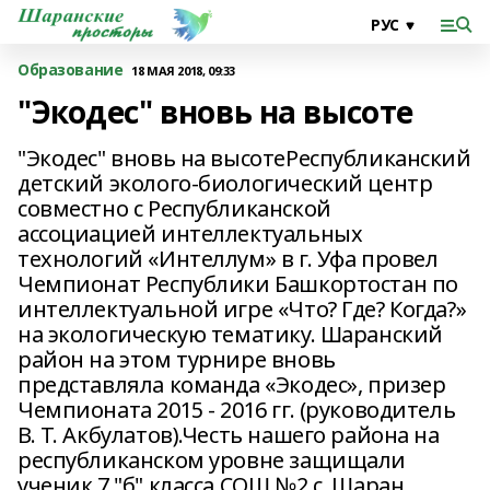
Образование
18 МАЯ 2018, 09:33
"Экодес" вновь на высоте
"Экодес" вновь на высотеРеспубликанский
детский эколого-биологический центр
совместно с Республиканской
ассоциацией интеллектуальных
технологий «Интеллум» в г. Уфа провел
Чемпионат Республики Башкортостан по
интеллектуальной игре «Что? Где? Когда?»
на экологическую тематику. Шаранский
район на этом турнире вновь
представляла команда «Экодес», призер
Чемпионата 2015 - 2016 гг. (руководитель
В. Т. Акбулатов).Честь нашего района на
республиканском уровне защищали
ученик 7 "б" класса СОШ №2 с. Шаран