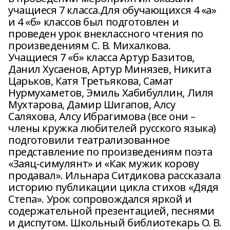
учащиеся 7 класса.Для обучающихся 4 «а»
и 4 «б» классов был подготовлен и
проведен урок внеклассного чтения по
произведениям С. В. Михалкова.
Учащиеся 7 «б» класса Артур Базитов,
Данил Хусаенов, Артур Минязев, Никита
Царьков, Катя Третьякова, Самат
Нурмухаметов, Эмиль Хабибуллин, Лиля
Мухтарова, Дамир Шигапов, Алсу
Саляхова, Алсу Ибрагимова (все они –
члены кружка любителей русского языка)
подготовили театрализованное
представление по произведениям поэта
«Заяц-симулянт» и «Как мужик корову
продавал». Ильнара Ситдикова рассказала
историю публикации цикла стихов «Дядя
Степа». Урок сопровождался яркой и
содержательной презентацией, песнями
и диспутом. Школьный библиотекарь О. В.