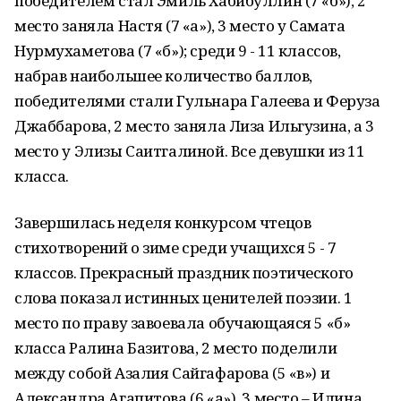
победителем стал Эмиль Хабибуллин (7 «б»), 2
место заняла Настя (7 «а»), 3 место у Самата
Нурмухаметова (7 «б»); среди 9 - 11 классов,
набрав наибольшее количество баллов,
победителями стали Гульнара Галеева и Феруза
Джаббарова, 2 место заняла Лиза Ильгузина, а 3
место у Элизы Саитгалиной. Все девушки из 11
класса.
Завершилась неделя конкурсом чтецов
стихотворений о зиме среди учащихся 5 - 7
классов. Прекрасный праздник поэтического
слова показал истинных ценителей поэзии. 1
место по праву завоевала обучающаяся 5 «б»
класса Ралина Базитова, 2 место поделили
между собой Азалия Сайгафарова (5 «в») и
Александра Агапитова (6 «а»), 3 место – Илина