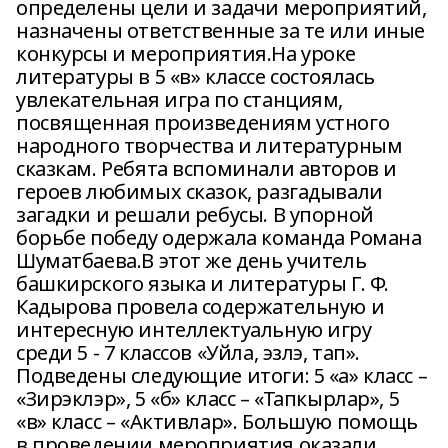
определены цели и задачи мероприятий,
назначены ответственные за те или иные
конкурсы и мероприятия.На уроке
литературы в 5 «в» классе состоялась
увлекательная игра по станциям,
посвященная произведениям устного
народного творчества и литературным
сказкам. Ребята вспоминали авторов и
героев любимых сказок, разгадывали
загадки и решали ребусы. В упорной
борьбе победу одержала команда Романа
Шуматбаева.В этот же день учитель
башкирского языка и литературы Г. Ф.
Кадырова провела содержательную и
интересную интеллектуальную игру
среди 5 - 7 классов «Уйла, эзлэ, тап».
Подведены следующие итоги: 5 «а» класс –
«Зирэклэр», 5 «б» класс – «Тапкырлар», 5
«в» класс – «Активлар». Большую помощь
в проведении мероприятия оказали