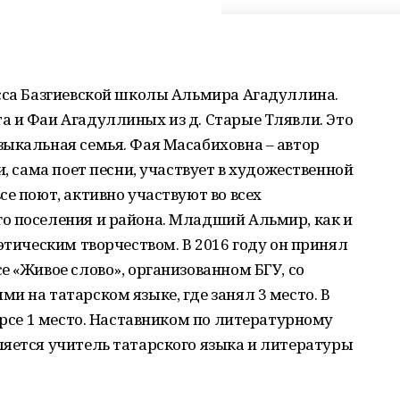
асса Базгиевской школы Альмира Агадуллина.
а и Фаи Агадуллиных из д. Старые Тлявли. Это
ыкальная семья. Фая Масабиховна – автор
и, сама поет песни, участвует в художественной
е поют, активно участвуют во всех
о поселения и района. Младший Альмир, как и
этическим творчеством. В 2016 году он принял
е «Живое слово», организованном БГУ, со
и на татарском языке, где занял 3 место. В
урсе 1 место. Наставником по литературному
ляется учитель татарского языка и литературы