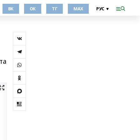
ВК
ОК
ТГ
МАХ
та