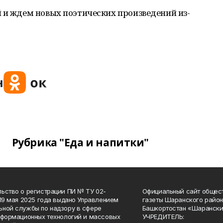
 и ждем новых поэтических произведений из-
Рубрика "Еда и напитки"
ьство о регистрации ПИ № ТУ 02-
Официальный сайт общес
 19 мая 2025 года выдано Управлением
газеты Шаранского район
ной службы по надзору в сфере
Башкортостан «Шарански
нформационных технологий и массовых
УЧРЕДИТЕЛЬ: