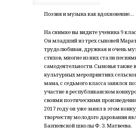
Поэзия и музыка как вдохновение…
На снимке вы видите ученика 9 кл
Он младший из трех сыновей Марат
трудолюбивая, дружная и очень муз
стихов, многие из них стали песням
самодеятельности. Сыновья также вс
культурных мероприятиях сельског
мама, с седьмого класса занялся по
участие в республиканском конкурс
своими поэтическими произведениям
2017 году он уже занял в этом конк
творчеству молодого дарования яв
Базгиевской школы Ф. З. Матвеева.