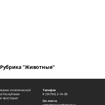
Рубрика "Животные"
твенно-политической
Телефон
а Республики
8 (34769) 2-14-08
е просторы»
Эл. почта
xamadeeva.m@rbsmi.ru