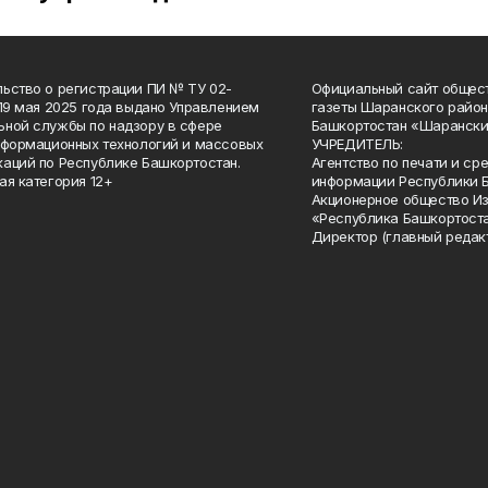
ьство о регистрации ПИ № ТУ 02-
Официальный сайт общес
 19 мая 2025 года выдано Управлением
газеты Шаранского район
ной службы по надзору в сфере
Башкортостан «Шарански
нформационных технологий и массовых
УЧРЕДИТЕЛЬ:
аций по Республике Башкортостан.
Агентство по печати и с
ая категория 12+
информации Республики 
Акционерное общество И
«Республика Башкортоста
Директор (главный редак