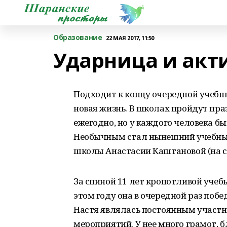
Образование
22 МАЯ 2017, 11:50
Ударница и акт
Подходит к концу очередной учебн
новая жизнь. В школах пройдут праз
ежегодно, но у каждого человека бы
Необычным стал нынешний учебный 
школы Анастасии Каштановой (на с
За спиной 11 лет кропотливой учебы
этом году она в очередной раз побе
Настя являлась постоянным участ
мероприятий. У нее много грамот, 