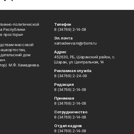
твенно-политической
Телефон
а Республики
8 (34769) 2-14-08
е просторы»
Эл. почта
xamadeeva.m@rbsmi.ru
редствам массовой
Башкортостан,
Адрес
здательский дом
452630, РБ, Шаранский район, с.
н».
Шаран, ул. Центральная, 14
тор) М.Ф. Хамадеева.
Рекламная служба
8 (34769) 2-24-09
Редакция
8 (34769) 2-14-08
Приемная
8 (34769) 2-14-08
Сотрудничество
8 (34769) 2-14-08
Отдел кадров
8 (34769) 2-14-08