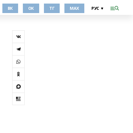
ВК
ОК
ТГ
МАХ