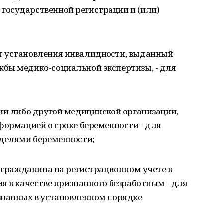
осударственной регистрации и (или)
т установления инвалидности, выданный
бы медико-социальной экспертизы, - для
ии либо другой медицинской организации,
формацией о сроке беременности - для
еделями беременности;
и гражданина на регистрационном учете в
я в качестве признанного безработным - для
знанных в установленном порядке