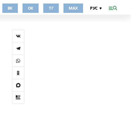
ВК
ОК
ТГ
МАХ