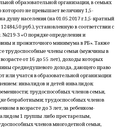
льной образовательной организации, в семьях
 которого не превышает величину 1,5-
 душу населения (на 01.05.2017 г.1,5-кратный
484,50 руб.), установленную в соответствии с
01 г. №219-3 «О порядке определения и
зины и прожиточного минимума в РБ». Также
все трудоспособные члены семьи (мужчины в
 возрасте от 16 до 55 лет), доходы которых
чины среднедушевого дохода, дающего право
т или учатся в образовательной организации
чением: инвалидов и детей-инвалидов;
ременности; трудоспособных членов семьи,
ке безработными; трудоспособных членов
нком в возрасте до 3 лет, за ребенком-
нвалидом 1 группы либо престарелым,
рудоспособных членов многодетной семьи,