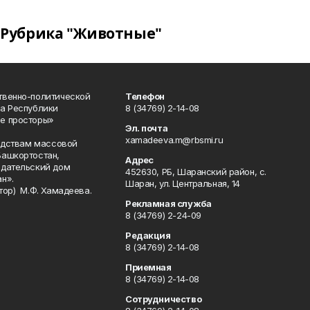
Рубрика "Животные"
твенно-политической
Телефон
а Республики
8 (34769) 2-14-08
е просторы»
Эл. почта
xamadeeva.m@rbsmi.ru
редствам массовой
Башкортостан,
Адрес
здательский дом
452630, РБ, Шаранский район, с.
н».
Шаран, ул. Центральная, 14
тор) М.Ф. Хамадеева.
Рекламная служба
8 (34769) 2-24-09
Редакция
8 (34769) 2-14-08
Приемная
8 (34769) 2-14-08
Сотрудничество