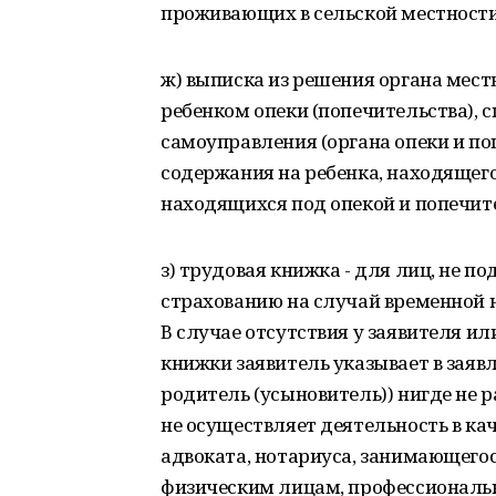
проживающих в сельской местности
ж) выписка из решения органа мест
ребенком опеки (попечительства), с
самоуправления (органа опеки и по
содержания на ребенка, находящегос
находящихся под опекой и попечит
з) трудовая книжка - для лиц, не 
страхованию на случай временной н
В случае отсутствия у заявителя и
книжки заявитель указывает в заявл
родитель (усыновитель)) нигде не р
не осуществляет деятельность в к
адвоката, нотариуса, занимающегос
физическим лицам, профессиональн