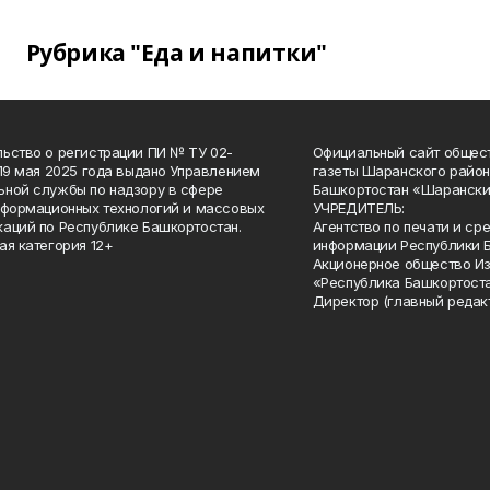
Рубрика "Еда и напитки"
ьство о регистрации ПИ № ТУ 02-
Официальный сайт общес
 19 мая 2025 года выдано Управлением
газеты Шаранского район
ной службы по надзору в сфере
Башкортостан «Шарански
нформационных технологий и массовых
УЧРЕДИТЕЛЬ:
аций по Республике Башкортостан.
Агентство по печати и с
ая категория 12+
информации Республики 
Акционерное общество И
«Республика Башкортоста
Директор (главный редак