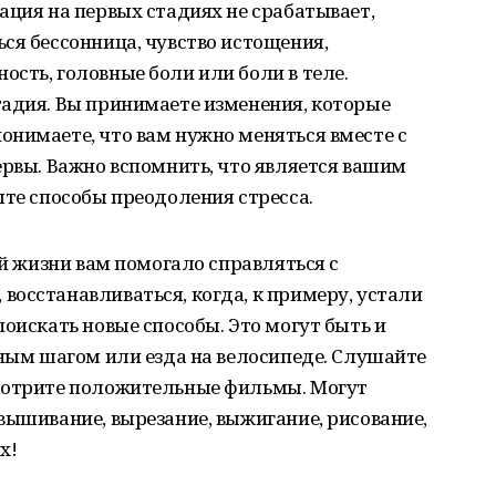
ация на первых стадиях не срабатывает,
ся бессонница, чувство истощения,
сть, головные боли или боли в теле.
тадия. Вы принимаете изменения, которые
онимаете, что вам нужно меняться вместе с
ервы. Важно вспомнить, что является вашим
ыте способы преодоления стресса.
ой жизни вам помогало справляться с
осстанавливаться, когда, к примеру, устали
поискать новые способы. Это могут быть и
вным шагом или езда на велосипеде. Слушайте
смотрите положительные фильмы. Могут
вышивание, вырезание, выжигание, рисование,
х!