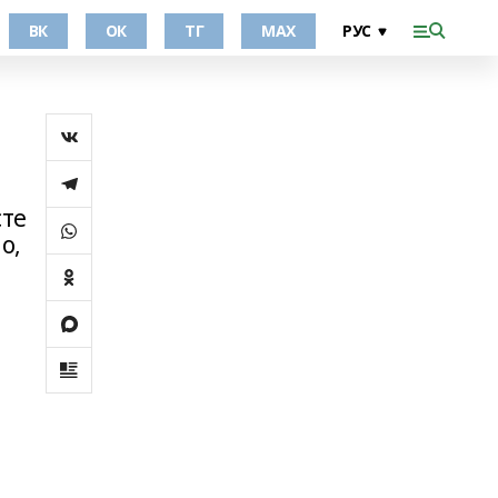
ВК
ОК
ТГ
МАХ
сте
о,