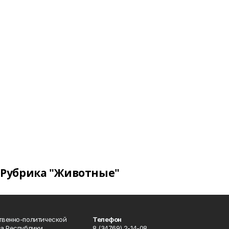
Рубрика "Животные"
твенно-политической
Телефон
а Республики
8 (34769) 2-14-08