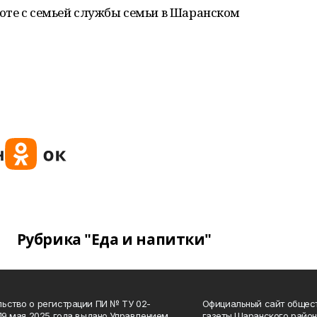
оте с семьей службы семьи в Шаранском
Рубрика "Еда и напитки"
ьство о регистрации ПИ № ТУ 02-
Официальный сайт общес
 19 мая 2025 года выдано Управлением
газеты Шаранского район