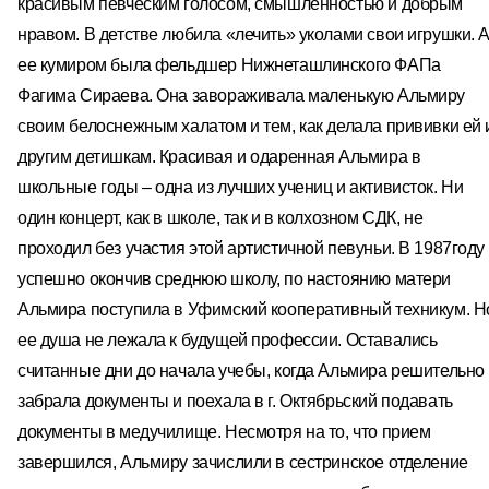
красивым певческим голосом, смышленностью и добрым
нравом. В детстве любила «лечить» уколами свои игрушки. 
ее кумиром была фельдшер Нижнеташлинского ФАПа
Фагима Сираева. Она завораживала маленькую Альмиру
своим белоснежным халатом и тем, как делала прививки ей 
другим детишкам. Красивая и одаренная Альмира в
школьные годы – одна из лучших учениц и активисток. Ни
один концерт, как в школе, так и в колхозном СДК, не
проходил без участия этой артистичной певуньи. В 1987году
успешно окончив среднюю школу, по настоянию матери
Альмира поступила в Уфимский кооперативный техникум. Н
ее душа не лежала к будущей профессии. Оставались
считанные дни до начала учебы, когда Альмира решительно
забрала документы и поехала в г. Октябрьский подавать
документы в медучилище. Несмотря на то, что прием
завершился, Альмиру зачислили в сестринское отделение