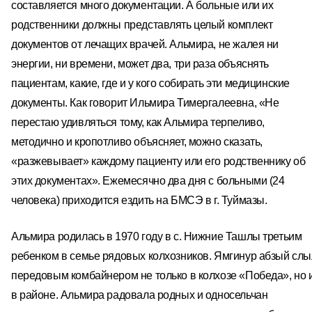
составляется много документации. А больные или их
родственники должны представлять целый комплект
документов от лечащих врачей. Альмира, не жалея ни
энергии, ни времени, может два, три раза объяснять
пациентам, какие, где и у кого собирать эти медицинские
документы. Как говорит Ильмира Тимергалеевна, «Не
перестаю удивляться тому, как Альмира терпеливо,
методично и кропотливо объясняет, можно сказать,
«разжевывает» каждому пациенту или его родственнику об
этих документах». Ежемесячно два дня с больными (24
человека) приходится ездить на БМСЭ в г. Туймазы.
Альмира родилась в 1970 году в с. Нижние Ташлы третьим
ребенком в семье рядовых колхозников. Ямгинур абзый слы
передовым комбайнером не только в колхозе «Победа», но 
в районе. Альмира радовала родных и односельчан