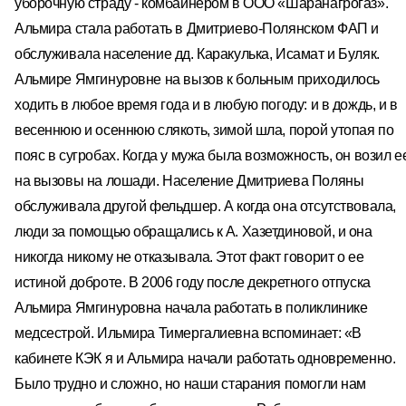
уборочную страду - комбайнером в ООО «Шаранагрогаз».
Альмира стала работать в Дмитриево-Полянском ФАП и
обслуживала население дд. Каракулька, Исамат и Буляк.
Альмире Ямгинуровне на вызов к больным приходилось
ходить в любое время года и в любую погоду: и в дождь, и в
весеннюю и осеннюю слякоть, зимой шла, порой утопая по
пояс в сугробах. Когда у мужа была возможность, он возил е
на вызовы на лошади. Население Дмитриева Поляны
обслуживала другой фельдшер. А когда она отсутствовала,
люди за помощью обращались к А. Хазетдиновой, и она
никогда никому не отказывала. Этот факт говорит о ее
истиной доброте. В 2006 году после декретного отпуска
Альмира Ямгинуровна начала работать в поликлинике
медсестрой. Ильмира Тимергалиевна вспоминает: «В
кабинете КЭК я и Альмира начали работать одновременно.
Было трудно и сложно, но наши старания помогли нам