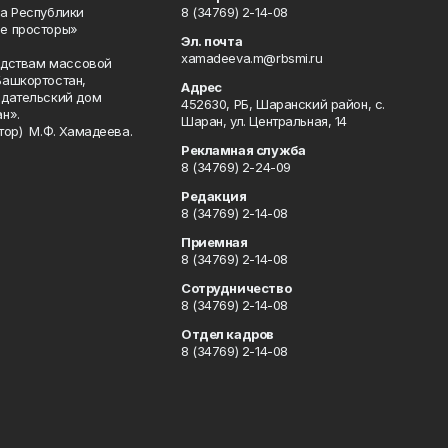
а Республики
8 (34769) 2-14-08
е просторы»
Эл. почта
xamadeeva.m@rbsmi.ru
редствам массовой
Башкортостан,
Адрес
здательский дом
452630, РБ, Шаранский район, с.
н».
Шаран, ул. Центральная, 14
тор) М.Ф. Хамадеева.
Рекламная служба
8 (34769) 2-24-09
Редакция
8 (34769) 2-14-08
Приемная
8 (34769) 2-14-08
Сотрудничество
8 (34769) 2-14-08
Отдел кадров
8 (34769) 2-14-08