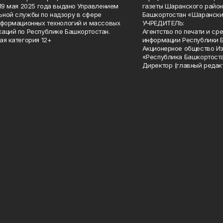
 19 мая 2025 года выдано Управлением
газеты Шаранского район
ной службы по надзору в сфере
Башкортостан «Шарански
нформационных технологий и массовых
УЧРЕДИТЕЛЬ:
аций по Республике Башкортостан.
Агентство по печати и с
ая категория 12+
информации Республики 
Акционерное общество И
«Республика Башкортоста
Директор (главный редак