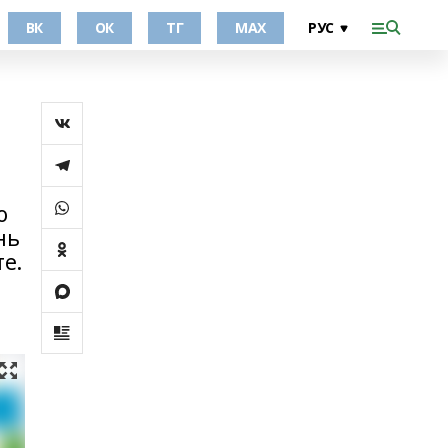
ВК
ОК
ТГ
МАХ
о
нь
е.