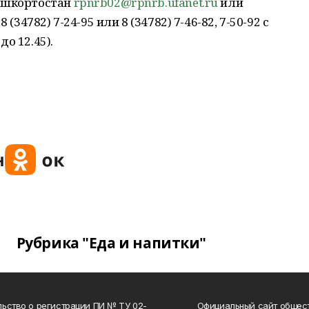
Башкортостан
rpnrb02@rpnrb.ufanet.ru
или
(34782) 7-24-95 или 8 (34782) 7-46-82, 7-50-92 с
до 12.45).
Рубрика "Еда и напитки"
ьство о регистрации ПИ № ТУ 02-
Официальный сайт общес