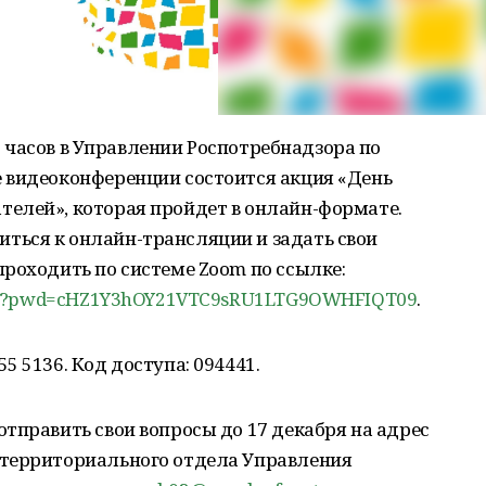
00 часов в Управлении Роспотребнадзора по
 видеоконференции состоится акция «День
елей», которая пройдет в онлайн-формате.
ься к онлайн-трансляции и задать свои
роходить по системе Zoom по ссылке:
5136?pwd=cHZ1Y3hOY21VTC9sRU1LTG9OWHFIQT09
.
 5136. Код доступа: 094441.
тправить свои вопросы до 17 декабря на адрес
 территориального отдела Управления