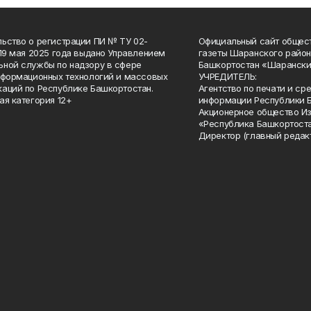
ьство о регистрации ПИ № ТУ 02-
Официальный сайт общес
 19 мая 2025 года выдано Управлением
газеты Шаранского район
ной службы по надзору в сфере
Башкортостан «Шарански
нформационных технологий и массовых
УЧРЕДИТЕЛЬ:
аций по Республике Башкортостан.
Агентство по печати и с
ая категория 12+
информации Республики 
Акционерное общество И
«Республика Башкортоста
Директор (главный редак