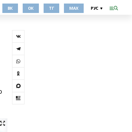
ВК
ОК
ТГ
МАХ
ю