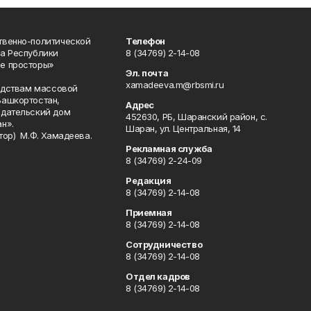
твенно-политической
Телефон
а Республики
8 (34769) 2-14-08
е просторы»
Эл. почта
xamadeeva.m@rbsmi.ru
редствам массовой
Башкортостан,
Адрес
здательский дом
452630, РБ, Шаранский район, с.
н».
Шаран, ул. Центральная, 14
тор) М.Ф. Хамадеева.
Рекламная служба
8 (34769) 2-24-09
Редакция
8 (34769) 2-14-08
Приемная
8 (34769) 2-14-08
Сотрудничество
8 (34769) 2-14-08
Отдел кадров
8 (34769) 2-14-08