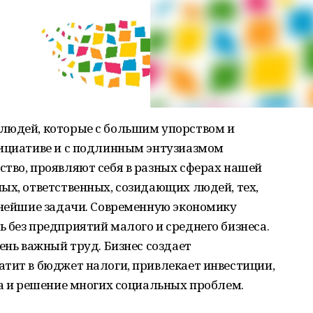
людей, которые с большим упорством и
нициативе и с подлинным энтузиазмом
тво, проявляют себя в разных сферах нашей
ых, ответственных, созидающих людей, тех,
жнейшие задачи. Современную экономику
 без предприятий малого и среднего бизнеса.
ень важный труд. Бизнес создает
тит в бюджет налоги, привлекает инвестиции,
на и решение многих социальных проблем.