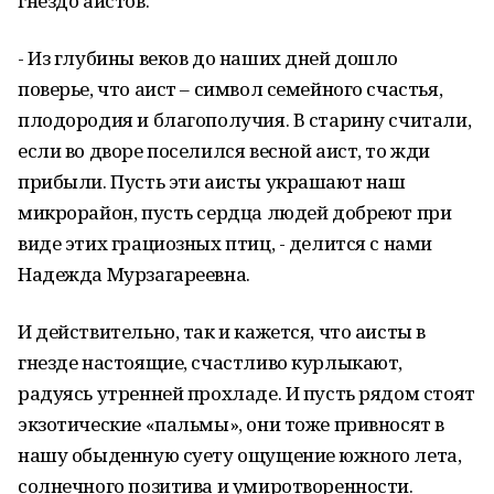
гнездо аистов.
- Из глубины веков до наших дней дошло
поверье, что аист – символ семейного счастья,
плодородия и благополучия. В старину считали,
если во дворе поселился весной аист, то жди
прибыли. Пусть эти аисты украшают наш
микрорайон, пусть сердца людей добреют при
виде этих грациозных птиц, - делится с нами
Надежда Мурзагареевна.
И действительно, так и кажется, что аисты в
гнезде настоящие, счастливо курлыкают,
радуясь утренней прохладе. И пусть рядом стоят
экзотические «пальмы», они тоже привносят в
нашу обыденную суету ощущение южного лета,
солнечного позитива и умиротворенности.