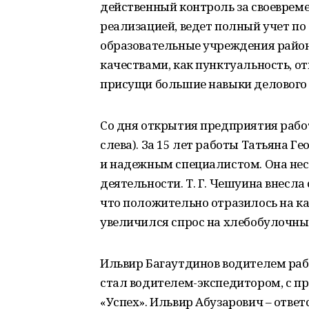
действенный контроль за своеврем
реализацией, ведет полный учет п
образовательные учреждения район
качествами, как пунктуальность, от
присущи большие навыки делового
Со дня открытия предприятия рабо
слева). За 15 лет работы Татьяна 
и надежным специалистом. Она несе
деятельности. Т. Г. Чешуина внесла
что положительно отразилось на ка
увеличился спрос на хлебобулочные
Ильвир Багаутдинов водителем работ
стал водителем-экспедитором, с пр
«Успех». Ильвир Абузарович – отве