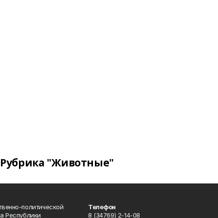
Рубрика "Животные"
твенно-политической
Телефон
а Республики
8 (34769) 2-14-08