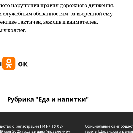
ного нарушения правил дорожного движения.
им служебным обязанностям, за вверенной ему
ективе тактичен, вежлив и внимателен,
 у коллег.
Рубрика "Еда и напитки"
ьство о регистрации ПИ № ТУ 02-
Официальный сайт общес
 19 мая 2025 года выдано Управлением
газеты Шаранского район