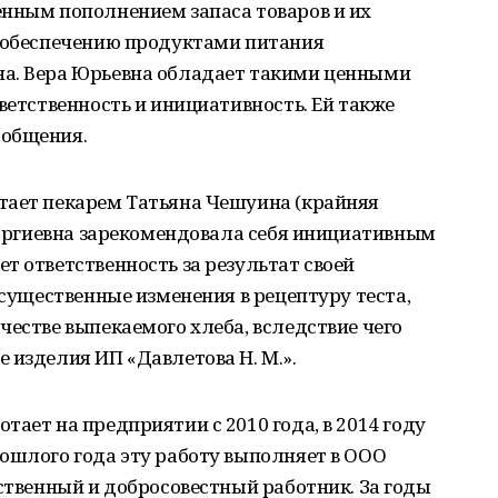
енным пополнением запаса товаров и их
о обеспечению продуктами питания
а. Вера Юрьевна обладает такими ценными
ветственность и инициативность. Ей также
 общения.
тает пекарем Татьяна Чешуина (крайняя
Георгиевна зарекомендовала себя инициативным
т ответственность за результат своей
 существенные изменения в рецептуру теста,
честве выпекаемого хлеба, вследствие чего
 изделия ИП «Давлетова Н. М.».
ает на предприятии с 2010 года, в 2014 году
ошлого года эту работу выполняет в ООО
тственный и добросовестный работник. За годы