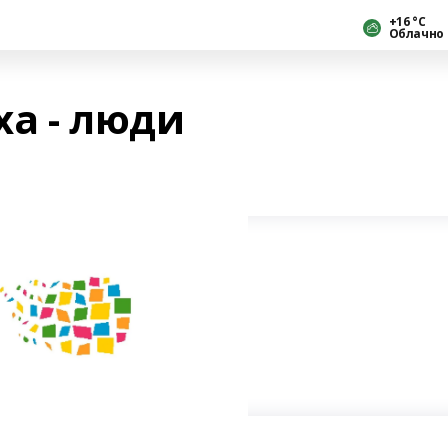
+16 °С
Облачно
ха - люди