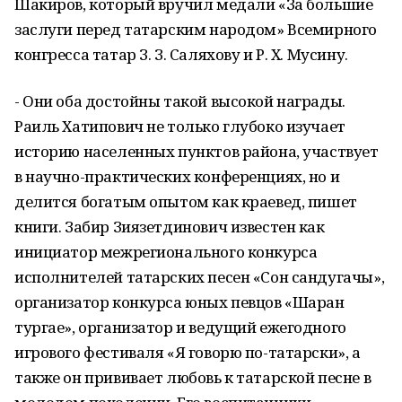
Шакиров, который вручил медали «За большие
заслуги перед татарским народом» Всемирного
конгресса татар З. З. Саляхову и Р. Х. Мусину.
- Они оба достойны такой высокой награды.
Раиль Хатипович не только глубоко изучает
историю населенных пунктов района, участвует
в научно-практических конференциях, но и
делится богатым опытом как краевед, пишет
книги. Забир Зиязетдинович известен как
инициатор межрегионального конкурса
исполнителей татарских песен «Сон сандугачы»,
организатор конкурса юных певцов «Шаран
тургае», организатор и ведущий ежегодного
игрового фестиваля «Я говорю по-татарски», а
также он прививает любовь к татарской песне в