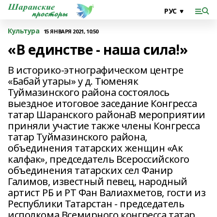
Культура
15 ЯНВАРЯ 2021, 10:50
«В единстве - наша сила!»
В историко-этнографическом центре
«Бабай утары» у д. Тюменяк
Туймазинского района состоялось
выездное итоговое заседание Конгресса
татар Шаранского районаВ мероприятии
приняли участие также члены Конгресса
татар Туймазинского района,
объединения татарских женщин «Ак
калфак», председатель Всероссийского
объединения татарских сел Фанир
Галимов, известный певец, народный
артист РБ и РТ Фан Валиахметов, гости из
Республики Татарстан - председатель
исполкома Всемирного конгресса татар