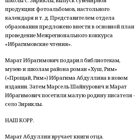
школы с. Зириклы, выпуск сувенирной
продукции: фотоальбомов, настольного
календаря и т. д. Представителем отдела
образования предложено внести в основной план
проведение Межрегионального конкурса
«Ибрагимовские чтения».
Марат Ибрагимович подарил библиотекам,
музею и школам района роман «Хуш, Рим»
(«Прощай, Рим») Ибрагима Абдуллина в новом
издании. Затем Марсель Шайнурович и Марат
Ибрагимович посетили малую родину писателя -
село Зириклы.
НАШ КОРР.
Марат Абдуллин вручает книги отца.