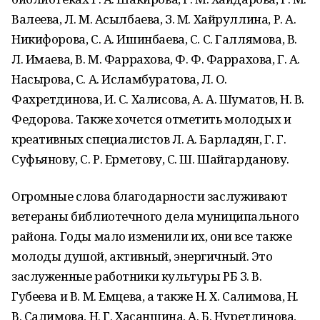
Валеева, Л. М. Асылбаева, З. М. Хайруллина, Р. А.
Никифорова, С. А. Ишинбаева, С. С. Галлямова, В.
Л. Имаева, В. М. Фаррахова, Ф. Ф. Фаррахова, Г. А.
Насырова, С. А. Исламбуратова, Л. О.
Фахретдинова, И. С. Халисова, А. А. Шуматов, Н. В.
Федорова. Также хочется отметить молодых и
креативных специалистов Л. А. Барладян, Г. Г.
Суфьянову, С. Р. Ерметову, С. Ш. Шайгарданову.
Огромные слова благодарности заслуживают
ветераны библиотечного дела муниципального
района. Годы мало изменили их, они все также
молоды душой, активный, энергичный. Это
заслуженные работники культуры РБ З. В.
Губеева и В. М. Емцева, а также Н. Х. Салимова, Н.
В. Салимова, Н. Г. Хасаншина, А. Б. Нуретдинова,