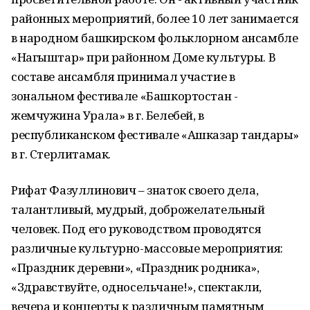
районных мероприятий, более 10 лет занимается
в народном башкирском фольклорном ансамбле
«Нагыштар» при районном Доме культуры. В
составе ансамбля принимал участие в
зональном фестивале «Башкортостан -
жемчужина Урала» в г. Белебей, в
республиканском фестивале «Ашказар тандары»
в г. Стерлитамак.
Рифат Фазуллинович – знаток своего дела,
талантливый, мудрый, доброжелательный
человек. Под его руководством проводятся
различные культурно-массовые мероприятия:
«Праздник деревни», «Праздник родника»,
«Здравствуйте, односельчане!», спектакли,
вечера и концерты к различным памятным