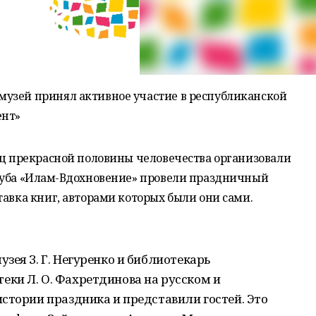
узей принял активное участие в республиканской
ент»
иц прекрасной половины человечества организовали
луба «Илһам-Вдохновение» провели праздничный
тавка книг, авторами которых были они сами.
зея З. Г. Негуренко и библиотекарь
ки Л. О. Фахретдинова на русском и
стории праздника и представили гостей. Это