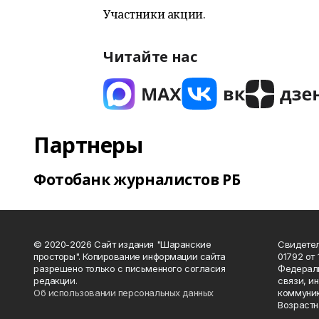
Участники акции.
Читайте нас
Партнеры
Фотобанк журналистов РБ
© 2020-2026 Сайт издания "Шаранские
Свидетел
просторы". Копирование информации сайта
01792 от
разрешено только с письменного согласия
Федераль
редакции.
связи, и
Об использовании персональных данных
коммуник
Возрастн