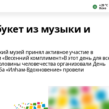
+29 °С
Ясно
укет из музыки и
ий музей принял активное участие в
 «Весенний комплимент»В этот день для вс
оловины человечества организовали День
уба «Илһам-Вдохновение» провели