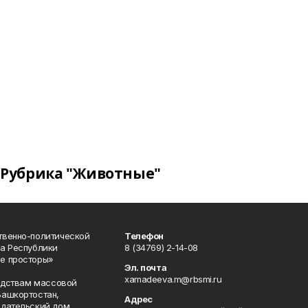
Рубрика "Животные"
твенно-политической
Телефон
а Республики
8 (34769) 2-14-08
е просторы»
Эл. почта
xamadeeva.m@rbsmi.ru
редствам массовой
Башкортостан,
Адрес
здательский дом