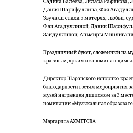
Садина Валеева, Зилара Рафикова,
Дания Шарифуллина, Фая Агадуллин
Звучали стихи о матерях, любви, с
Фаи Агадуллиной, Дании Шарифул
Зайдуллиной, Альмиры Минлигалин
Праздничный букет, сложенный из му
красивым, ярким и запоминающимся
Директор Шаранского историко-краеве
благодарности гостям мероприятия за
музей награжден дипломом за 3 место
номинации «Музыкальная образовател
Маргарита АХМЕТОВА.