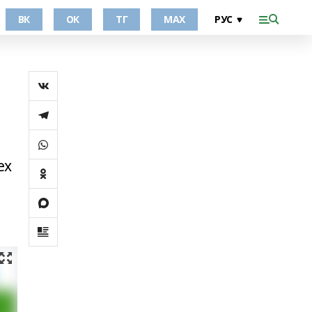
ВК
ОК
ТГ
МАХ
ех