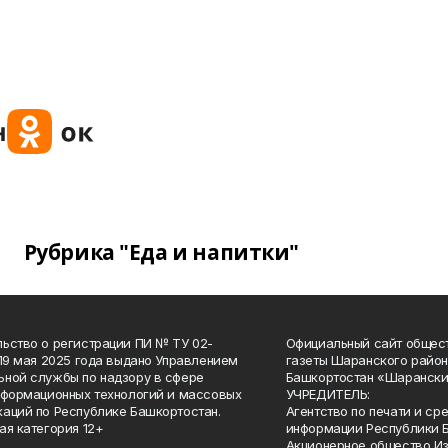
Рубрика "Еда и напитки"
ьство о регистрации ПИ № ТУ 02-
Официальный сайт общес
 19 мая 2025 года выдано Управлением
газеты Шаранского район
ной службы по надзору в сфере
Башкортостан «Шарански
нформационных технологий и массовых
УЧРЕДИТЕЛЬ:
аций по Республике Башкортостан.
Агентство по печати и с
ая категория 12+
информации Республики 
Акционерное общество И