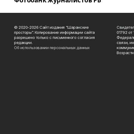
Фотобанк журналистов РБ
© 2020-2026 Сайт издания "Шаранские
Свидетел
просторы". Копирование информации сайта
01792 от
разрешено только с письменного согласия
Федераль
редакции.
связи, и
Об использовании персональных данных
коммуник
Возрастн