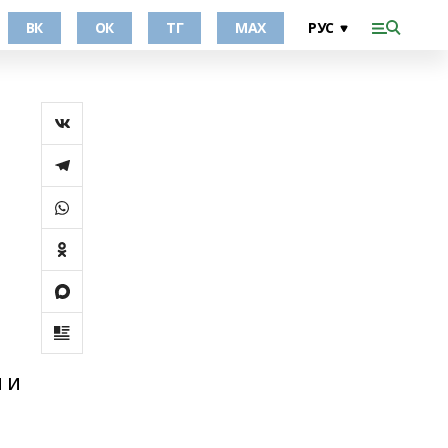
ВК
ОК
ТГ
МАХ
 и