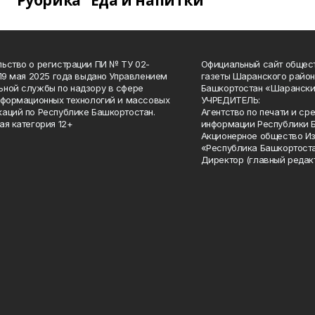
Рубрика "Еда и напитки"
ьство о регистрации ПИ № ТУ 02-
Официальный сайт общес
 19 мая 2025 года выдано Управлением
газеты Шаранского район
ной службы по надзору в сфере
Башкортостан «Шарански
нформационных технологий и массовых
УЧРЕДИТЕЛЬ:
аций по Республике Башкортостан.
Агентство по печати и с
ая категория 12+
информации Республики 
Акционерное общество И
«Республика Башкортоста
Директор (главный редак