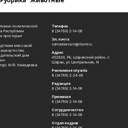
Рубрика "Животные"
твенно-политической
Телефон
а Республики
8 (34769) 2-14-08
е просторы»
Эл. почта
xamadeeva.m@rbsmi.ru
редствам массовой
Башкортостан,
Адрес
здательский дом
452630, РБ, Шаранский район, с.
н».
Шаран, ул. Центральная, 14
тор) М.Ф. Хамадеева.
Рекламная служба
8 (34769) 2-24-09
Редакция
8 (34769) 2-14-08
Приемная
8 (34769) 2-14-08
Сотрудничество
8 (34769) 2-14-08
Отдел кадров
8 (34769) 2-14-08