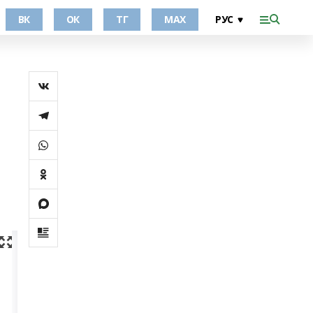
ВК
ОК
ТГ
МАХ
й