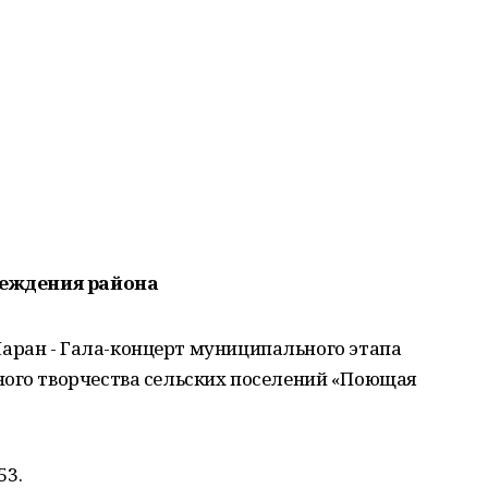
реждения района
Шаран - Гала-концерт муниципального этапа
ного творчества сельских поселений «Поющая
53.