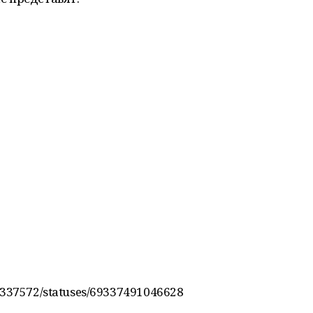
37337572/statuses/69337491046628