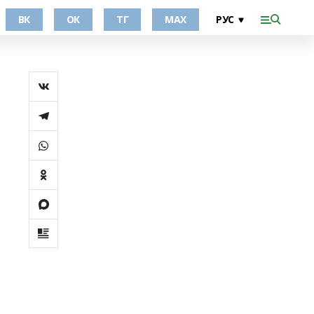
ВК
ОК
ТГ
МАХ