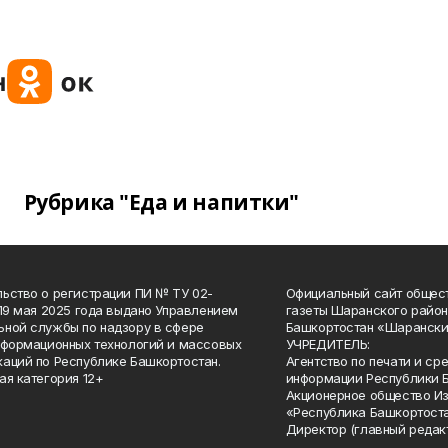
Рубрика "Еда и напитки"
ьство о регистрации ПИ № ТУ 02-
Официальный сайт общес
 19 мая 2025 года выдано Управлением
газеты Шаранского район
ной службы по надзору в сфере
Башкортостан «Шарански
нформационных технологий и массовых
УЧРЕДИТЕЛЬ:
аций по Республике Башкортостан.
Агентство по печати и с
ая категория 12+
информации Республики 
Акционерное общество И
«Республика Башкортоста
Директор (главный редак