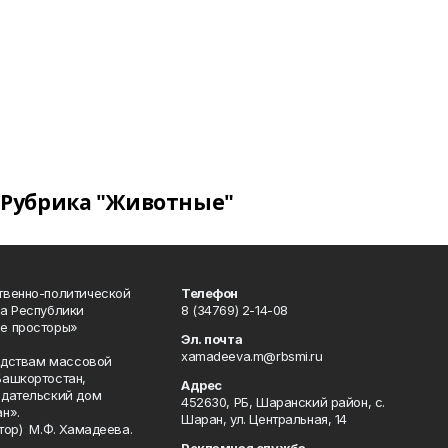
Рубрика "Животные"
твенно-политической
Телефон
а Республики
8 (34769) 2-14-08
е просторы»
Эл. почта
xamadeeva.m@rbsmi.ru
редствам массовой
Башкортостан,
Адрес
здательский дом
452630, РБ, Шаранский район, с.
н».
Шаран, ул. Центральная, 14
тор) М.Ф. Хамадеева.