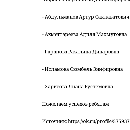
- Абдульманов Артур Саклаватович
- Ахметгареева Адиля Махмутовна
- Гарапова Разалина Динаровна
- Исламова Сюмбель Зинфировна
- Харисова Лиана Рустемовна
Пожелаем успехов ребятам!
Источник: https://ok.ru/profile/5759