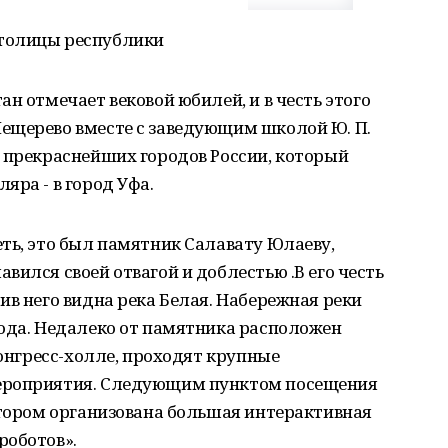
толицы республики
н отмечает вековой юбилей, и в честь этого
ещерево вместе с заведующим школой Ю. П.
 прекраснейших городов России, который
яра - в город Уфа.
ть, это был памятник Салавату Юлаеву,
вился своей отвагой и доблестью .В его честь
ив него видна река Белая. Набережная реки
рода. Недалеко от памятника расположен
Конгресс-холле, проходят крупные
ероприятия. Следующим пунктом посещения
отором организована большая интерактивная
роботов».