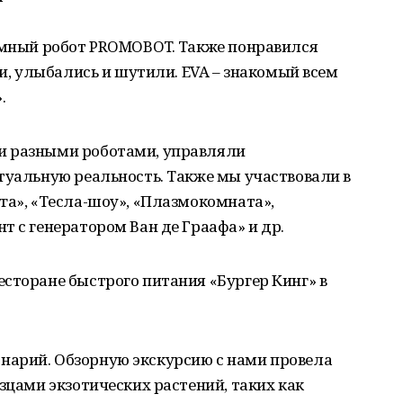
 умный робот PROMOBOT. Также понравился
ми, улыбались и шутили. EVA – знакомый всем
.
и разными роботами, управляли
туальную реальность. Также мы участвовали в
га», «Тесла-шоу», «Плазмокомната»,
т с генератором Ван де Граафа» и др.
сторане быстрого питания «Бургер Кинг» в
арий. Обзорную экскурсию с нами провела
зцами экзотических растений, таких как