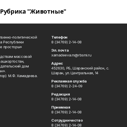
Рубрика "Животные"
твенно-политической
Телефон
а Республики
8 (34769) 2-14-08
е просторы»
Эл. почта
xamadeeva.m@rbsmi.ru
редствам массовой
Башкортостан,
Адрес
здательский дом
452630, РБ, Шаранский район, с.
н».
Шаран, ул. Центральная, 14
тор) М.Ф. Хамадеева.
Рекламная служба
8 (34769) 2-24-09
Редакция
8 (34769) 2-14-08
Приемная
8 (34769) 2-14-08
Сотрудничество
8 (34769) 2-14-08