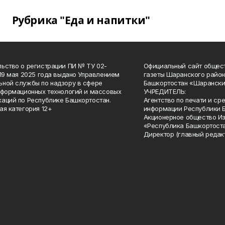
Рубрика "Еда и напитки"
ьство о регистрации ПИ № ТУ 02-
Официальный сайт общес
 19 мая 2025 года выдано Управлением
газеты Шаранского район
ной службы по надзору в сфере
Башкортостан «Шарански
нформационных технологий и массовых
УЧРЕДИТЕЛЬ:
аций по Республике Башкортостан.
Агентство по печати и с
ая категория 12+
информации Республики 
Акционерное общество И
«Республика Башкортоста
Директор (главный редак