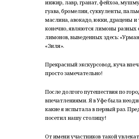
инжир, лавр, гранат, фейхоа, мушму
гуава, бромелии, суккуленты, паль
маслина, авокадо, юкки, драцены и
конечно, являются лимоны разных 
лимонов, выведенных здесь: «Урман»
«Зиля».
Прекрасный экскурсовод, куча впеч
просто замечательно!
После долгого путешествия по гор
впечатлениями. Я в Уфе была неодно
какие я испытала в первый раз. Пре
посетил нашу столицу!
От имени участников такой увлека