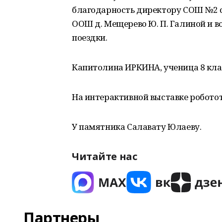
благодарность директору СОШ №2 с
ООШ д. Мещерево Ю. П. Галиной и во
поездки.
Капитолина ИРКИНА, ученица 8 кла
На интерактивной выставке робото
У памятника Салавату Юлаеву.
Читайте нас
Партнеры