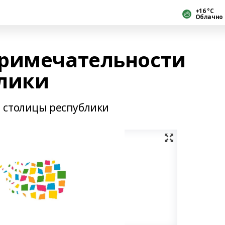
+16 °С
Облачно
примечательности
лики
 столицы республики