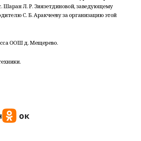
. Шаран Л. Р. Зиязетдиновой, заведующему
дителю С. Б. Аракчееву за организацию этой
сса ООШ д. Мещерево.
техники.