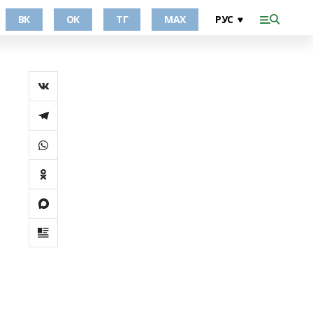
ВК
ОК
ТГ
МАХ