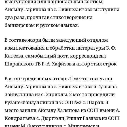
выступления или национальный костюм.
Айсылу Гарипова из с. Нижнезаитово выступила
два раза, прочитав стихотворения на
башкирском и русском языках.
В составе жюри были заведующий отделом
комплектования и обработки литературы З. Ф.
Катеева, самобытный поэт, корреспондент
Шаранского ТВ Р. А. Хафизов и автор этих строк.
В итоге среди юных чтецов 1 место завоевали
Айсылу Гарипова из с. Нижнезаитово и Гульназ
Зайнуллина из с. Зириклы. 2 место присудили
Рузане Файзуллиной из СОШ №2 с. Шаран. 3
место заняли Айсылу Халяпова из СОШ имени А.
Кондратьева с. Дюртюли, Ришат Газизов из СОШ
имени М. Фархутдинова с. Мичуринск и