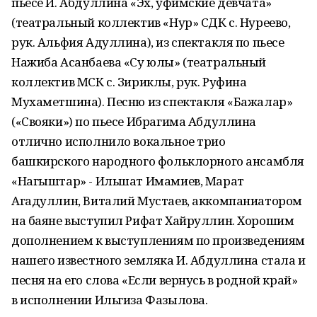
пьесе И. Абдуллина «Эх, уфимские девчата»
(театральный коллектив «Нур» СДК с. Нуреево,
рук. Альфия Адуллина), из спектакля по пьесе
Нажиба Асанбаева «Су юлы» (театральный
коллектив МСК с. Зириклы, рук. Руфина
Мухаметшина). Песню из спектакля «Бажалар»
(«Свояки») по пьесе Ибрагима Абдуллина
отлично исполнило вокальное трио
башкирского народного фольклорного ансамбля
«Нагыштар» - Ильшат Имамиев, Марат
Агадуллин, Виталий Мустаев, аккомпаниатором
на баяне выступил Рифат Хайруллин. Хорошим
дополнением к выступлениям по произведениям
нашего известного земляка И. Абдуллина стала и
песня на его слова «Если вернусь в родной край»
в исполнении Ильгиза Фазылова.