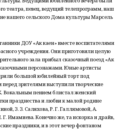
ультуры. Ведущими юбилейного вечера были
го театра, певец, ведущий телепрограмм, наш
ене нашего сельского Дома культуры Марсель
анники ДОУ «Ак каен» вместе воспитателями
расного учреждения. Они приготовили целую
 зрительного зала прибыл сказочный поезд «Ак
 сказочными персонажами. Юные артисты
дарили большой юбилейный торт под
м перед зрителями выступили творческие
. Вокальным пением блистал женский
тки празднества и любви к малой родине
й, З. З. Саляхова, Р. Г. Галлямовой, А.
 Г. Имамиева. Конечно же, та искорка и драйв,
кие праздники, и в этот вечер фонтаном