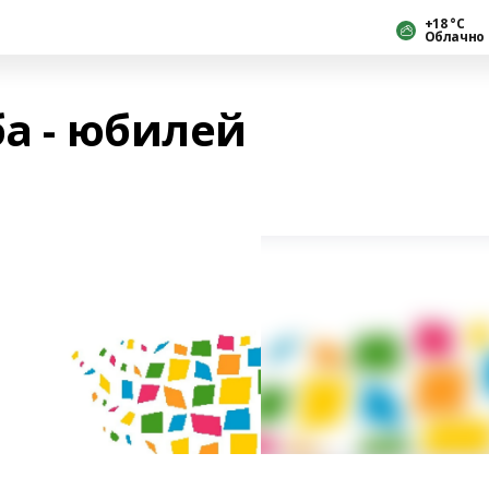
+18 °С
Облачно
ба - юбилей