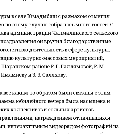
ьтуры в селе Юмадыбаш с размахом отметил
о по этому случаю собралось много гостей. С
лава администрации Чалмалинского сельского
 поздравления он вручил благодарственные
оголетнюю деятельность в сфере культуры,
зацию культурно-массовых мероприятий,
Шаранском районе Р. Г. Галлямовой, Р. М.
 Имамиеву и З. З. Саляхову.
к все каким-то образом были связаны с этим
рамма юбилейного вечера была насыщена и
ских коллективов и сольных артистов
дравлениями, награждением отличившихся
ми, интерактивным видеорядом фотографий из