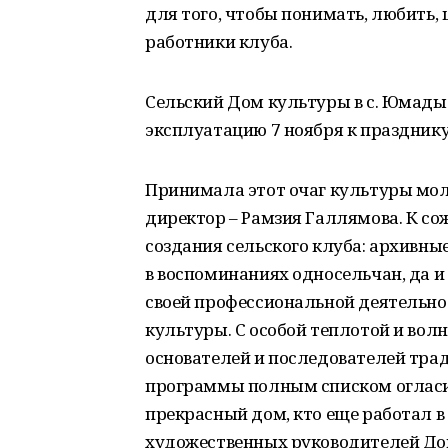
для того, чтобы понимать, любить,
работники клуба.
Сельский Дом культуры в с. Юмадыб
эксплуатацию 7 ноября к праздник
Принимала этот очаг культуры моло
директор – Рамзия Галлямова. К со
создания сельского клуба: архивны
в воспоминаниях односельчан, да и
своей профессиональной деятельн
культуры. С особой теплотой и вол
основателей и последователей тра
программы полным списком огласил
прекрасный дом, кто еще работал в 
художественных руководителей Дом