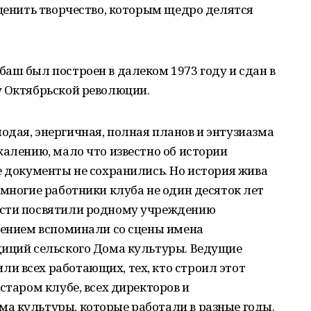
 ценить творчество, которым щедро делятся
аш был построен в далеком 1973 году и сдан в
у Октябрьской революции.
дая, энергичная, полная планов и энтузиазма
жалению, мало что известно об истории
е документы не сохранились. Но история жива
 многие работники клуба не один десяток лет
ости посвятили родному учреждению
нением вспоминали со сцены имена
диций сельского Дома культуры. Ведущие
и всех работающих, тех, кто строил этот
старом клубе, всех директоров и
а культуры, которые работали в разные годы.