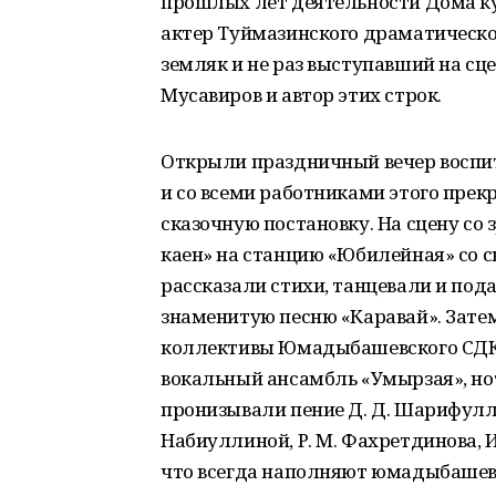
прошлых лет деятельности Дома к
актер Туймазинского драматическо
земляк и не раз выступавший на сц
Мусавиров и автор этих строк.
Открыли праздничный вечер воспит
и со всеми работниками этого прек
сказочную постановку. На сцену со
каен» на станцию «Юбилейная» со
рассказали стихи, танцевали и по
знаменитую песню «Каравай». Зате
коллективы Юмадыбашевского СДК
вокальный ансамбль «Умырзая», но
пронизывали пение Д. Д. Шарифуллино
Набиуллиной, Р. М. Фахретдинова, И.
что всегда наполняют юмадыбашевс