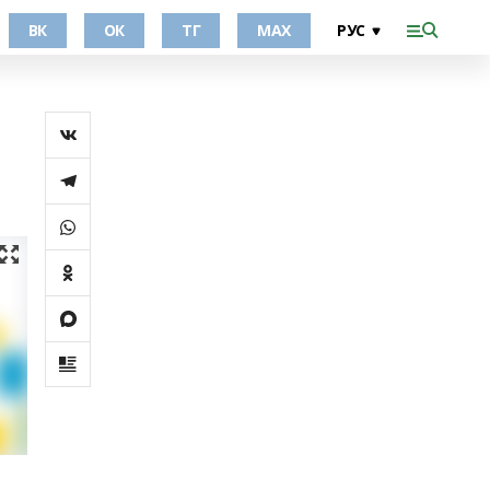
ВК
ОК
ТГ
МАХ