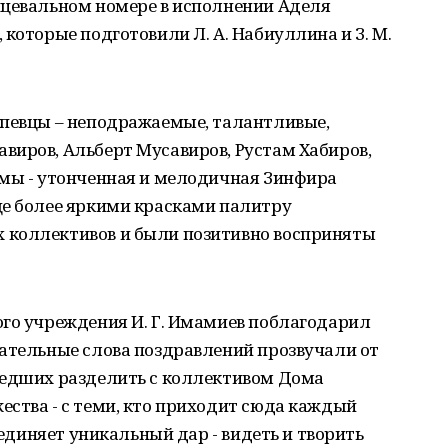
нцевальном номере в исполнении Аделя
которые подготовили Л. А. Набиуллина и З. М.
 певцы – неподражаемые, талантливые,
виров, Альберт Мусавиров, Рустам Хабиров,
ммы - утонченная и мелодичная Зинфира
ще более яркими красками палитру
 коллективов и были позитивно восприняты
ого учреждения И. Г. Имамиев поблагодарил
чательные слова поздравлений прозвучали от
шедших разделить с коллективом Дома
ства - с теми, кто приходит сюда каждый
бъединяет уникальный дар - видеть и творить