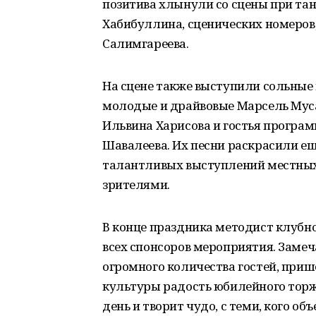
позитива хлынули со сцены при та
Хабибуллина, сценических номеров, 
Салимгареева.
На сцене также выступили сольные
молодые и драйвовые Марсель Муса
Ильвина Харисова и гостья програ
Шавалеева. Их песни раскрасили е
талантливых выступлений местных
зрителями.
В конце праздника методист клубн
всех спонсоров мероприятия. Заме
огромного количества гостей, при
культуры радость юбилейного торже
день и творит чудо, с теми, кого о