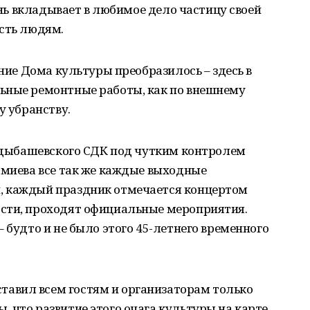
день вкладывает в любимое дело частицу своей
ость людям.
ание Дома культуры преобразилось – здесь в
ьные ремонтные работы, как по внешнему
у убранству.
мадыбашевского СДК под чутким контролем
амиева все так же каждые выходные
, каждый праздник отмечается концертом
сти, проходят официальные мероприятия.
 будто и не было этого 45-летнего временного
авил всем гостям и организаторам только
 что развитие этого очага культуры на карте