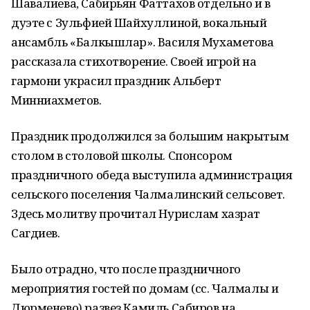
Шавалиева, Сабирьян Фаттахов отдельно и в
дуэте с Зульфией Шайхуллиной, вокальный
ансамбль «Балкышлар». Василя Мухаметова
рассказала стихотворение. Своей игрой на
гармони украсил праздник Альберт
Минниахметов.
Праздник продолжился за большим накрытым
столом в столовой школы. Спонсором
праздничного обеда выступила администрация
сельского поселения Чалмалинский сельсовет.
Здесь молитву прочитал Нурислам хазрат
Сагдиев.
Было отрадно, что после праздничного
мероприятия гостей по домам (сс. Чалмалы и
Дюрменево) развез Камиль Сабиров на