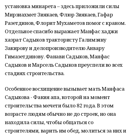
установка минарета – здесь приложили силы
Мирзиахмет Зиякаев, Флюр Зиякаев, Гафар
Разетдинов, Флорит Мухаметов помог с краном.
Отдельное спасибо выражает Манфас хаджи
хазрат Садыков трактористу Галимзяну
Закирову и делопроизводителю Анвару
Гимазетдинову. Фанави Садыков, Манфас
Садыков и Марсель Садыков преуспели во всех
стадиях строительства.
Особенное восхищение вызывает мать Манфаса
Садыкова - Факия апа, которой на момент
строительства мечети было 82 года. В этом
возрасте людям обычно не до строек, но она
находила силы, чтобы общаться со
строителями, варить им обед, молиться за них и