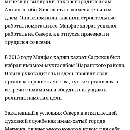
мечети не выбирали, так распорядился сам
Аллах, чтобы 8 июля стал знаменательным
днем. Она вспомнила, как шли строительные
работы, помогали все, Манфас хазрат успевал
работать на Севере, а в отпуска приезжал и
трудился со всеми.
В 2013 году Манфас хаджи хазрат Садыков был
избран имамом-мухтасибом Шаранского района.
Новый руководитель и здесь проявил свои
организаторские качества, тут же организовал
встречи с имамами и обсудил ситуацию в
религии, наметил цели.
Закаленный в условиях Севера и в пятилетней
духовной службе как имам-хатыб города
Мегиона, он внес много нового в новом для себя