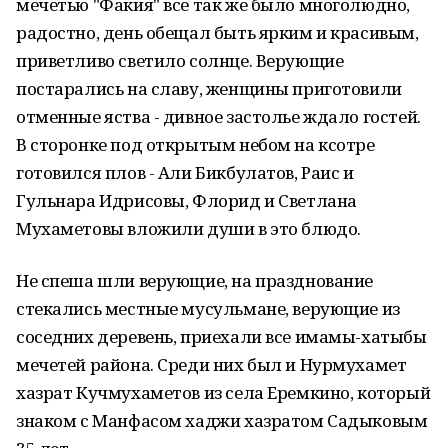
мечетью "Факия" все так же было многолюдно,
радостно, день обещал быть ярким и красивым,
приветливо светило солнце. Верующие
постарались на славу, женщины приготовили
отменные яства - дивное застолье ждало гостей.
В сторонке под открытым небом на ксотре
готовился плов - Али Бикбулатов, Раис и
Гульнара Идрисовы, Флорид и Светлана
Мухаметовы вложили души в это блюдо.
Не спеша шли верующие, на празднование
стекались местные мусульмане, верующие из
соседних деревень, приехали все имамы-хатыбы
мечетей района. Среди них был и Нурмухамет
хазрат Кучмухаметов из села Еремкино, который
знаком с Манфасом хаджи хазратом Садыковым