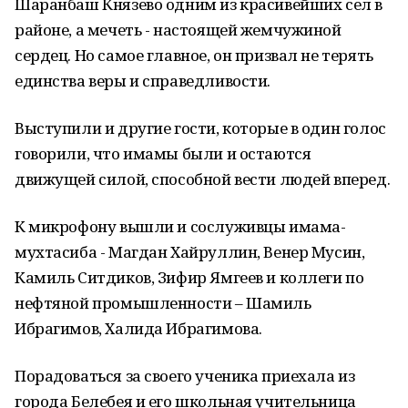
Шаранбаш Князево одним из красивейших сел в
районе, а мечеть - настоящей жемчужиной
сердец. Но самое главное, он призвал не терять
единства веры и справедливости.
Выступили и другие гости, которые в один голос
говорили, что имамы были и остаются
движущей силой, способной вести людей вперед.
К микрофону вышли и сослуживцы имама-
мухтасиба - Магдан Хайруллин, Венер Мусин,
Камиль Ситдиков, Зифир Ямгеев и коллеги по
нефтяной промышленности – Шамиль
Ибрагимов, Халида Ибрагимова.
Порадоваться за своего ученика приехала из
города Белебея и его школьная учительница