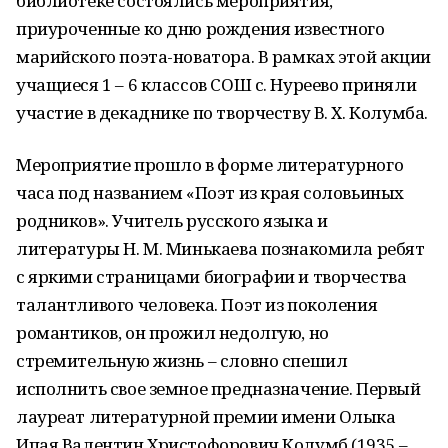
библиотеке состоялись мероприятия,
приуроченные ко дню рождения известного
марийского поэта-новатора. В рамках этой акции
учащиеся 1 – 6 классов СОШ с. Нуреево приняли
участие в декаднике по творчеству В. Х. Колумба.
Мероприятие прошло в форме литературного
часа под названием «Поэт из края соловьиных
родников». Учитель русского языка и
литературы Н. М. Минькаева познакомила ребят
с яркими страницами биографии и творчества
талантливого человека. Поэт из поколения
романтиков, он прожил недолгую, но
стремительную жизнь – словно спешил
исполнить свое земное предназначение. Первый
лауреат литературной премии имени Олыка
Ипая Валентин Христофорович Колумб (1935 –