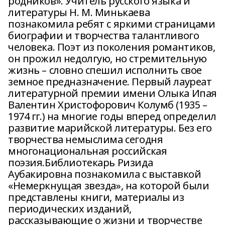
родников». Учитель русского языка и
литературы Н. М. Минькаева
познакомила ребят с яркими страницами
биографии и творчества талантливого
человека. Поэт из поколения романтиков,
он прожил недолгую, но стремительную
жизнь – словно спешил исполнить свое
земное предназначение. Первый лауреат
литературной премии имени Олыка Ипая
Валентин Христофорович Колумб (1935 –
1974 гг.) на многие годы вперед определил
развитие марийской литературы. Без его
творчества немыслима сегодня
многонациональная российская
поэзия.Библиотекарь Ризида
Аубакировна познакомила с выставкой
«Немеркнущая звезда», на которой были
представлены книги, материалы из
периодических изданий,
рассказывающие о жизни и творчестве