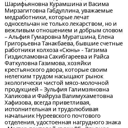
Шарифьяновна Курамшина и Васима
Мирзагитовна Габдуллина, уважаемые
медработники, которые лечат
односельчан не только лекарством, но и
вежливым отношением и добрым словом
– Альфия Гумаровна Муратшина, Елена
Григорьевна Танакбаева, бывшие счетные
работники колхоза «Сюнь» - Тагзима
Гиздисламовна Сахибгареева и Райса
Фаткуловна Газимова, хозяйки
крестьянского двора, которые своим
нелегким трудом насыщают рынок
экологически чистой мясо-молочной
продукцией – Зульфия Галимзяновна
Халикова и Файруза Валимухаметовна
Хафизова, всегда приветливая,
исполнительная и трудолюбивая
начальник Нуреевского почтового
отделения, удостоенная нагрудного знака