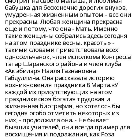
смотрит на своего малыша, и любимая
бабушка для бесконечно дорогих внуков,
умудренная жизненным опытом – все они
прекрасны. Любая женщина прекрасна
еще и потому, что она - Мать. Именно
такие женщины собрались здесь сегодня
на этом празднике весны, красоты» -
такими словами приветствовала всех
односельчанок, член исполкома Конгресса
татар Шаранского района и член клуба
«Ак эбилэр» Наиля Газнановна
Габдуллина. Она рассказала историю
возникновения праздника 8 Марта.«У
каждой из присутствующих на этом
празднике своя богатая трудовая и
жизненная биография, но хотелось бы
сегодня особо отметить некоторых из
них, - продолжила она. - Не бывает
бывших учителей, они всегда пример для
восхищения и подражания, как Роза