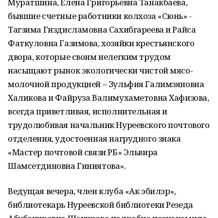
Муратшина, Елена Григорьевна Танакбаева,
бывшие счетные работники колхоза «Сюнь» -
Тагзима Гиздисламовна Сахибгареева и Райса
Фаткуловна Газимова, хозяйки крестьянского
двора, которые своим нелегким трудом
насыщают рынок экологически чистой мясо-
молочной продукцией – Зульфия Галимзяновна
Халикова и Файруза Валимухаметовна Хафизова,
всегда приветливая, исполнительная и
трудолюбивая начальник Нуреевского почтового
отделения, удостоенная нагрудного знака
«Мастер почтовой связи РБ» Эльвира
Шамсетдиновна Гиниятова».
Ведущая вечера, член клуба «Ак эбилэр»,
библиотекарь Нуреевской библиотеки Резеда