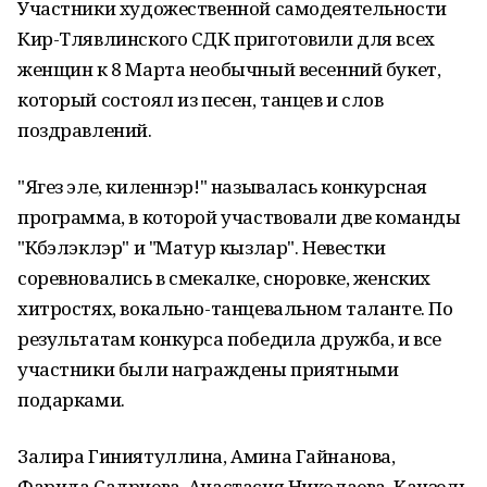
Участники художественной самодеятельности
Кир-Тлявлинского СДК приготовили для всех
женщин к 8 Марта необычный весенний букет,
который состоял из песен, танцев и слов
поздравлений.
"Ягез эле, киленнэр!" называлась конкурсная
программа, в которой участвовали две команды
"Күбэлэклэр" и "Матур кызлар". Невестки
соревновались в смекалке, сноровке, женских
хитростях, вокально-танцевальном таланте. По
результатам конкурса победила дружба, и все
участники были награждены приятными
подарками.
Залира Гиниятуллина, Амина Гайнанова,
Фарида Садриева, Анастасия Николаева, Канзель