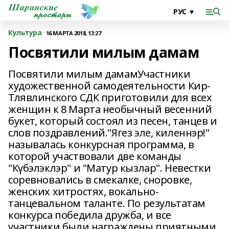
Культура
16 МАРТА 2018, 13:27
Посвятили милым дамам
Посвятили милым дамамУчастники
художественной самодеятельности Кир-
Тлявлинского СДК приготовили для всех
женщин к 8 Марта необычный весенний
букет, который состоял из песен, танцев и
слов поздравлений."Ягез эле, киленнэр!"
называлась конкурсная программа, в
которой участвовали две команды
"Күбэлэклэр" и "Матур кызлар". Невестки
соревновались в смекалке, сноровке,
женских хитростях, вокально-
танцевальном таланте. По результатам
конкурса победила дружба, и все
участники были награждены приятными