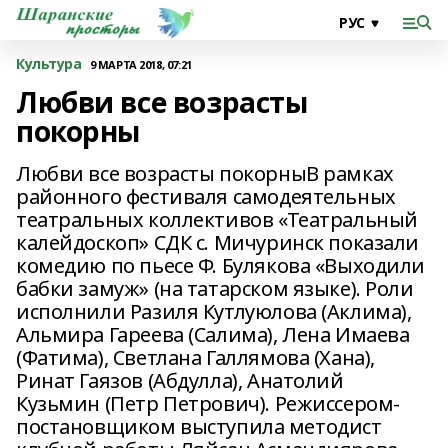
Культура
9 МАРТА 2018, 07:21
Любви все возрасты
покорны
Любви все возрасты покорныВ рамках
районного фестиваля самодеятельных
театральных коллективов «Театральный
калейдоскоп» СДК с. Мичуринск показали
комедию по пьесе Ф. Булякова «Выходили
бабки замуж» (на татарском языке). Роли
исполнили Разиля Кутлуюлова (Аклима),
Альмира Гареева (Салима), Лена Имаева
(Фатима), Светлана Галлямова (Хана),
Ринат Гаязов (Абдулла), Анатолий
Кузьмин (Петр Петрович). Режиссером-
постановщиком выступила методист